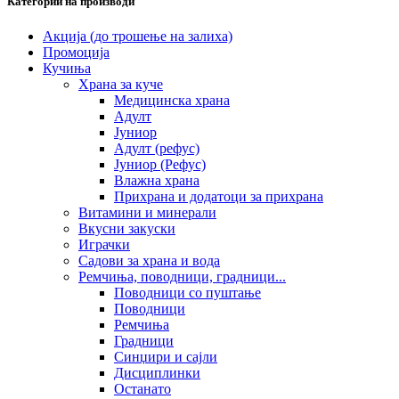
Категории на производи
Акција (до трошење на залиха)
Промоција
Кучиња
Храна за куче
Медицинска храна
Адулт
Јуниор
Адулт (рефус)
Јуниор (Рефус)
Влажна храна
Прихрана и додатоци за прихрана
Витамини и минерали
Вкусни закуски
Играчки
Садови за храна и вода
Ремчиња, поводници, градници...
Поводници со пуштање
Поводници
Ремчиња
Градници
Синџири и сајли
Дисциплинки
Останато