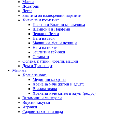
Маски
Додатоци
Легла
Заштита од надворешни паразити
Хигиена и козметика
Пелени и Влажни марамчиња
Шампони и Парфеми
Чешли и Четки
Нега на заби
Машинки, фен и ножици
Нега на нокти
Заштитни гаќички
Останато
Облека, патики, чорапи, машни
Дом и Транспорт
Мачиња
Храна за маче
Медицинска храна
Храна за маче (китен и адулт)
Влажна храна
Храна за маче китен и адулт (рефус)
Витамини и минерали
Вкусни закуски
Играчки
Садови за храна и вода