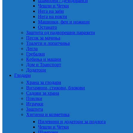
Шампони / Дезодоранси
Чешли и Четки
Нега на заби
Нега на нокти
Машинки, фен и ножици
Останато
Заштита од надворешни паразити
Песок за мачиња
Тоалети и лопатчиња
Легла
Гребалки
Ќебиња и машни
Дом и Транспорт
Додатоци
Глодари
Храна за глодари
Витамини, стикови, блокови
Садови за храна
Поилки
Играчки
Заштита
Хигиена и козметика
Пилевини и додатоци за подлога
Чешли и Четки
Шампони