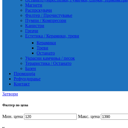
Магнети
Распрскувачи
Филтер / Прочистување
Пумпи / Компресори
Канистри
Греачи
Естетика / Керамики, треви
Керамики
Треви
Останато
Украсни камчиња / песок
Тераристика / Останато
Базен
Промоција
Рефундирање
Контакт
Затвори
Филтер по цена
Мин. цена
Макс. цена