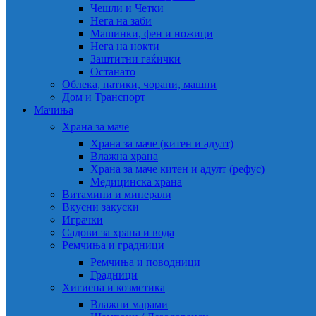
Чешли и Четки
Нега на заби
Машинки, фен и ножици
Нега на нокти
Заштитни гаќички
Останато
Облека, патики, чорапи, машни
Дом и Транспорт
Мачиња
Храна за маче
Храна за маче (китен и адулт)
Влажна храна
Храна за маче китен и адулт (рефус)
Медицинска храна
Витамини и минерали
Вкусни закуски
Играчки
Садови за храна и вода
Ремчиња и градници
Ремчиња и поводници
Градници
Хигиена и козметика
Влажни марами