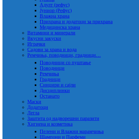
Адулт (рефус)
Јуниор (Рефус)
Влажна храна
Прихрана и додатоци за прихрана
Медицинска храна
Витамини и минерали
Вкусни закуски
Играчки
Садови за храна и вода
Ремчиња, поводници, градници…
Поводници со пуштање
Поводници
Ремчиња
Градници
Синџири и сајли
Дисциплинки
Останато
Маски
Додатоци
Легла
Заштита од надворешни паразити
Хигиена и козметика
Пелени и Влажни марамчиња
Шампони и Парфеми