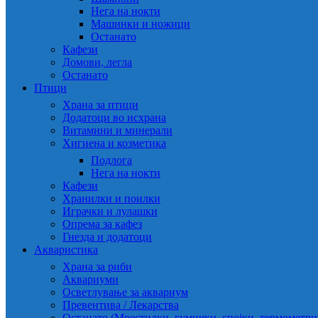
Нега на нокти
Машинки и ножици
Останато
Кафези
Домови, легла
Останато
Птици
Храна за птици
Додатоци во исхрана
Витамини и минерали
Хигиена и козметика
Подлога
Нега на нокти
Кафези
Хранилки и поилки
Играчки и лулашки
Опрема за кафез
Гнезда и додатоци
Акваристика
Храна за риби
Аквариуми
Осветлување за аквариум
Превентива / Лекарства
Останато (Мрестилки, гумички, спојки, термометр