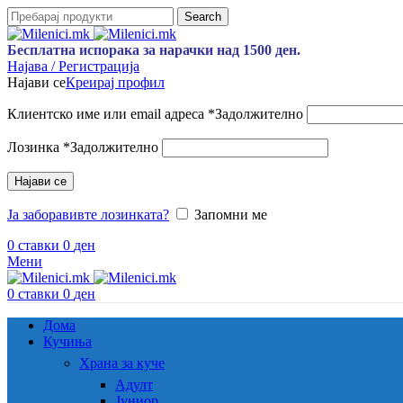
Search
Бесплатна испорака за нарачки над 1500 ден.
Најава / Регистрација
Најави се
Креирај профил
Клиентско име или email адреса
*
Задолжително
Лозинка
*
Задолжително
Најави се
Ја заборавивте лозинката?
Запомни ме
0
ставки
0
ден
Мени
0
ставки
0
ден
Дома
Кучиња
Храна за куче
Адулт
Јуниор