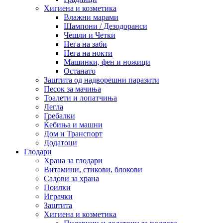
Хигиена и козметика
Влажни марами
Шампони / Дезодоранси
Чешли и Четки
Нега на заби
Нега на нокти
Машинки, фен и ножици
Останато
Заштита од надворешни паразити
Песок за мачиња
Тоалети и лопатчиња
Легла
Гребалки
Ќебиња и машни
Дом и Транспорт
Додатоци
Глодари
Храна за глодари
Витамини, стикови, блокови
Садови за храна
Поилки
Играчки
Заштита
Хигиена и козметика