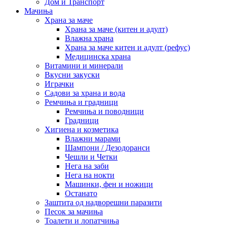
Дом и Транспорт
Мачиња
Храна за маче
Храна за маче (китен и адулт)
Влажна храна
Храна за маче китен и адулт (рефус)
Медицинска храна
Витамини и минерали
Вкусни закуски
Играчки
Садови за храна и вода
Ремчиња и градници
Ремчиња и поводници
Градници
Хигиена и козметика
Влажни марами
Шампони / Дезодоранси
Чешли и Четки
Нега на заби
Нега на нокти
Машинки, фен и ножици
Останато
Заштита од надворешни паразити
Песок за мачиња
Тоалети и лопатчиња