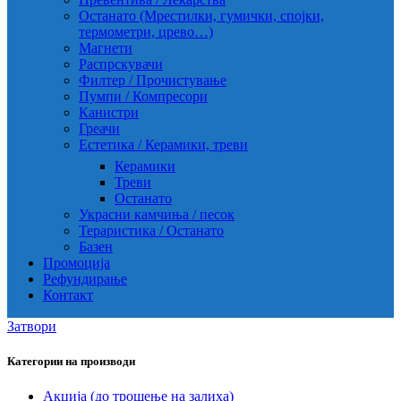
Останато (Мрестилки, гумички, спојки,
термометри, црево…)
Магнети
Распрскувачи
Филтер / Прочистување
Пумпи / Компресори
Канистри
Греачи
Естетика / Керамики, треви
Керамики
Треви
Останато
Украсни камчиња / песок
Тераристика / Останато
Базен
Промоција
Рефундирање
Контакт
Затвори
Категории на производи
Акција (до трошење на залиха)