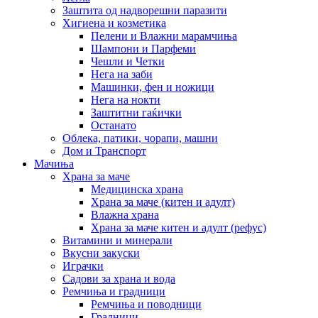
Заштита од надворешни паразити
Хигиена и козметика
Пелени и Влажни марамчиња
Шампони и Парфеми
Чешли и Четки
Нега на заби
Машинки, фен и ножици
Нега на нокти
Заштитни гаќички
Останато
Облека, патики, чорапи, машни
Дом и Транспорт
Мачиња
Храна за маче
Медицинска храна
Храна за маче (китен и адулт)
Влажна храна
Храна за маче китен и адулт (рефус)
Витамини и минерали
Вкусни закуски
Играчки
Садови за храна и вода
Ремчиња и градници
Ремчиња и поводници
Градници