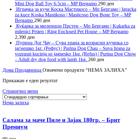
Mini Dog Ball Toy 6.5cm – MP Bergamo
290
ден
Играчка за куче Коска Мастикосо – Мп Бергамо | Igracka
za kuce Koska Mastikoso | Masticoso Dog Bone Toy – MP
Bergamo
290
ден
Куќарка за миленици Прстен – Мп Бергамо | Kukarka za
milenici Prsten | Ring Enclosed Pet House – MP Bergamo
2,390
ден
Пурина Дог Чау – Сува храна за возрасни кучиња со
јагнешко 1кг. (Рефус) | Purina Dog Chau – Suva hrana za
vozrasni kucinja so jagnesko 1kg. (Refus) | Purina Dog Chow
– Adult dry dog food with lamb 1kg.
260
ден
Дома
Продавница
Означени продукти “НЕМА ЗАЛИХА”
Прикажан е еден резултат
Странично мени
Нема залиха
Салама за маче Пиле и Зајак 180гр. – Брит
Премиум
90
ден