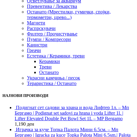
Осветлување за аквариум
Превентива / Лекарства
Останато (Мрестилки, гумички, спојки,
термометри, црево...)
Магнети
Распрскувачи
Филтер / Прочистување
Пумпи / Компресори
Канистри
Греачи
Естетика / Керамики, треви
Керамики
Треви
Останато
Украсни камчиња / песок
Тераристика / Останато
НАЈНОВИ ПРОИЗВОДИ
Подигнат сет садови за храна и вода Лифтер 1л. – Мп
Бергамо | Podignat set sadovi za hrana i voda Lifter 1l. |
Lifter Elevated Double Pet Bowl Set 1L – MP Bergamo
1,190
ден
Играчка за куче Топка Палота Мини 6.5см. – Мп
Бергамо | Igracka za kuce Topka Palota Mini 6.5sm.| Palota