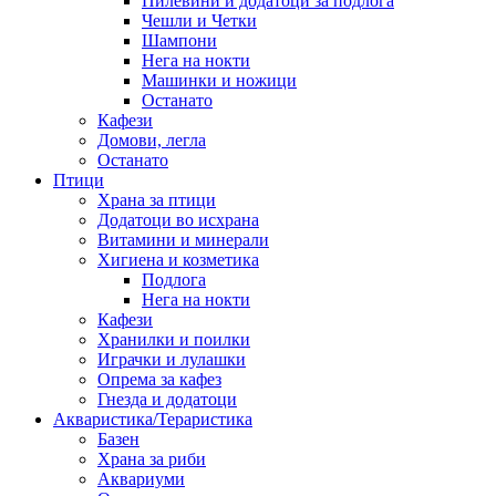
Пилевини и додатоци за подлога
Чешли и Четки
Шампони
Нега на нокти
Машинки и ножици
Останато
Кафези
Домови, легла
Останато
Птици
Храна за птици
Додатоци во исхрана
Витамини и минерали
Хигиена и козметика
Подлога
Нега на нокти
Кафези
Хранилки и поилки
Играчки и лулашки
Опрема за кафез
Гнезда и додатоци
Акваристика/Тераристика
Базен
Храна за риби
Аквариуми