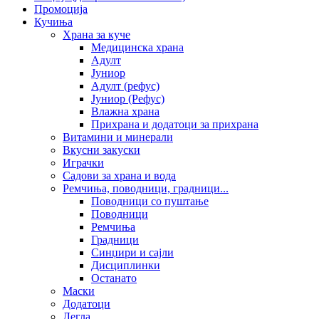
Промоција
Кучиња
Храна за куче
Медицинска храна
Адулт
Јуниор
Адулт (рефус)
Јуниор (Рефус)
Влажна храна
Прихрана и додатоци за прихрана
Витамини и минерали
Вкусни закуски
Играчки
Садови за храна и вода
Ремчиња, поводници, градници...
Поводници со пуштање
Поводници
Ремчиња
Градници
Синџири и сајли
Дисциплинки
Останато
Маски
Додатоци
Легла