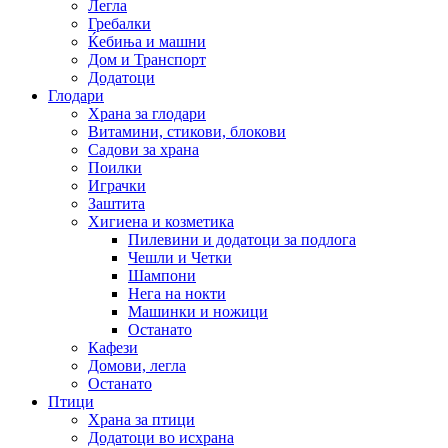
Легла
Гребалки
Ќебиња и машни
Дом и Транспорт
Додатоци
Глодари
Храна за глодари
Витамини, стикови, блокови
Садови за храна
Поилки
Играчки
Заштита
Хигиена и козметика
Пилевини и додатоци за подлога
Чешли и Четки
Шампони
Нега на нокти
Машинки и ножици
Останато
Кафези
Домови, легла
Останато
Птици
Храна за птици
Додатоци во исхрана