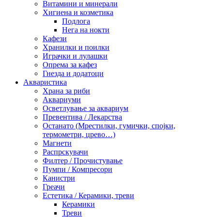
Витамини и минерали
Хигиена и козметика
Подлога
Нега на нокти
Кафези
Хранилки и поилки
Играчки и лулашки
Опрема за кафез
Гнезда и додатоци
Акваристика
Храна за риби
Аквариуми
Осветлување за аквариум
Превентива / Лекарства
Останато (Мрестилки, гумички, спојки,
термометри, црево…)
Магнети
Распрскувачи
Филтер / Прочистување
Пумпи / Компресори
Канистри
Греачи
Естетика / Керамики, треви
Керамики
Треви