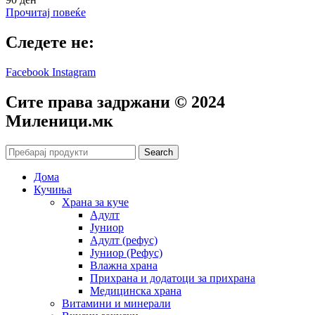
Прочитај повеќе
Следете не:
Facebook
Instagram
Сите права задржани © 2024
Mиленици.мк
Search
Дома
Кучиња
Храна за куче
Адулт
Јуниор
Адулт (рефус)
Јуниор (Рефус)
Влажна храна
Прихрана и додатоци за прихрана
Медицинска храна
Витамини и минерали