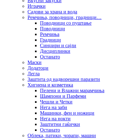
Вкусни закуски
Играчки
Садови за храна и вода
Ремчиња, поводници, градници…
Поводници со пуштање
Поводници
Ремчиња
Градници
Синџири и сајли
Дисциплинки
Останато
Маски
Додатоци
Легла
Заштита од надворешни паразити
Хигиена и козметика
Пелени и Влажни марамчиња
Шампони и Парфеми
Чешли и Четки
Нега на заби
Машинки, фен и ножици
Нега на нокти
Заштитни гаќички
Останато
Облека, патики, чорапи, машни