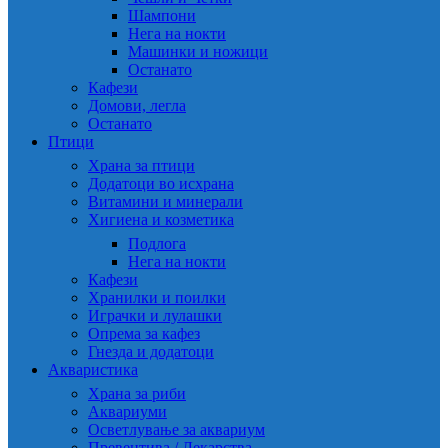
Шампони
Нега на нокти
Машинки и ножици
Останато
Кафези
Домови, легла
Останато
Птици
Храна за птици
Додатоци во исхрана
Витамини и минерали
Хигиена и козметика
Подлога
Нега на нокти
Кафези
Хранилки и поилки
Играчки и лулашки
Опрема за кафез
Гнезда и додатоци
Акваристика
Храна за риби
Аквариуми
Осветлување за аквариум
Превентива / Лекарства