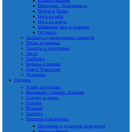
Влажни марами
Шампони / Дезодоранси
Чешли и Четки
Нега на заби
Нега на нокти
Машинки, фен и ножици
Останато
Заштита од надворешни паразити
Песок за мачиња
Тоалети и лопатчиња
Легла
Гребалки
Ќебиња и машни
Дом и Транспорт
Додатоци
Глодари
Храна за глодари
Витамини, стикови, блокови
Садови за храна
Поилки
Играчки
Заштита
Хигиена и козметика
Пилевини и додатоци за подлога
Чешли и Четки