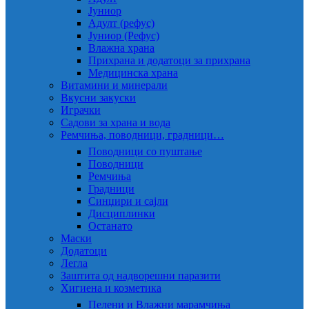
Јуниор
Адулт (рефус)
Јуниор (Рефус)
Влажна храна
Прихрана и додатоци за прихрана
Медицинска храна
Витамини и минерали
Вкусни закуски
Играчки
Садови за храна и вода
Ремчиња, поводници, градници…
Поводници со пуштање
Поводници
Ремчиња
Градници
Синџири и сајли
Дисциплинки
Останато
Маски
Додатоци
Легла
Заштита од надворешни паразити
Хигиена и козметика
Пелени и Влажни марамчиња