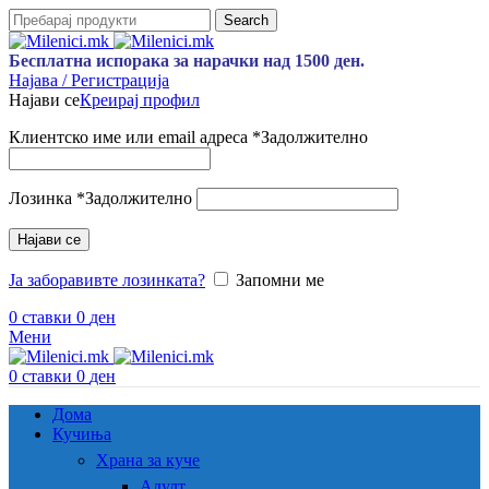
Search
Бесплатна испорака за нарачки над 1500 ден.
Најава / Регистрација
Најави се
Креирај профил
Клиентско име или email адреса
*
Задолжително
Лозинка
*
Задолжително
Најави се
Ја заборавивте лозинката?
Запомни ме
0
ставки
0
ден
Мени
0
ставки
0
ден
Дома
Кучиња
Храна за куче
Адулт