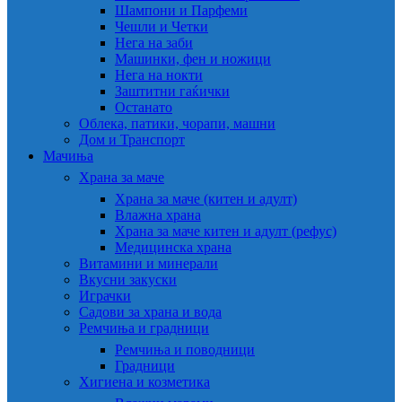
Шампони и Парфеми
Чешли и Четки
Нега на заби
Машинки, фен и ножици
Нега на нокти
Заштитни гаќички
Останато
Облека, патики, чорапи, машни
Дом и Транспорт
Мачиња
Храна за маче
Храна за маче (китен и адулт)
Влажна храна
Храна за маче китен и адулт (рефус)
Медицинска храна
Витамини и минерали
Вкусни закуски
Играчки
Садови за храна и вода
Ремчиња и градници
Ремчиња и поводници
Градници
Хигиена и козметика