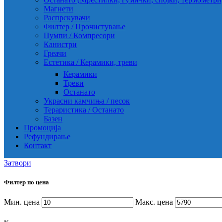
Магнети
Распрскувачи
Филтер / Прочистување
Пумпи / Компресори
Канистри
Греачи
Естетика / Керамики, треви
Керамики
Треви
Останато
Украсни камчиња / песок
Тераристика / Останато
Базен
Промоција
Рефундирање
Контакт
Затвори
Филтер по цена
Мин. цена
Макс. цена