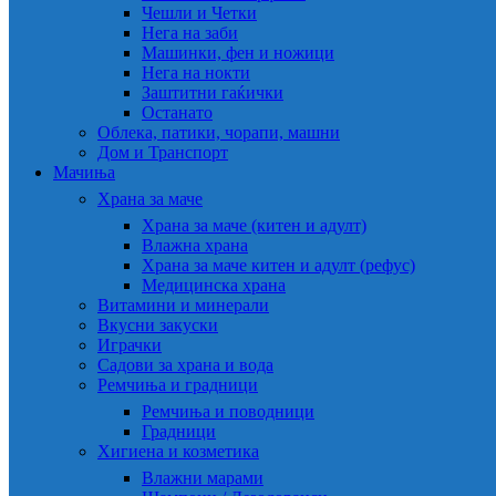
Чешли и Четки
Нега на заби
Машинки, фен и ножици
Нега на нокти
Заштитни гаќички
Останато
Облека, патики, чорапи, машни
Дом и Транспорт
Мачиња
Храна за маче
Храна за маче (китен и адулт)
Влажна храна
Храна за маче китен и адулт (рефус)
Медицинска храна
Витамини и минерали
Вкусни закуски
Играчки
Садови за храна и вода
Ремчиња и градници
Ремчиња и поводници
Градници
Хигиена и козметика
Влажни марами