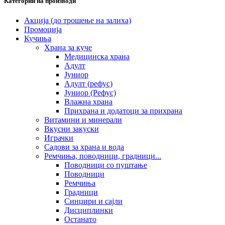
Категории на производи
Акција (до трошење на залиха)
Промоција
Кучиња
Храна за куче
Медицинска храна
Адулт
Јуниор
Адулт (рефус)
Јуниор (Рефус)
Влажна храна
Прихрана и додатоци за прихрана
Витамини и минерали
Вкусни закуски
Играчки
Садови за храна и вода
Ремчиња, поводници, градници...
Поводници со пуштање
Поводници
Ремчиња
Градници
Синџири и сајли
Дисциплинки
Останато