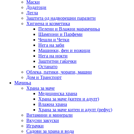
Маски
Додатоци
Легла
Заштита од надворешни паразити
Хигиена и козметика
Пелени и Влажни марамчиња
Шампони и Парфеми
Чешли и Четки
Нега на заби
Машинки, фен и ножици
Нега на нокти
Заштитни гаќички
Останато
Облека, патики, чорапи, машни
Дом и Транспорт
Мачиња
Храна за маче
Медицинска храна
Храна за маче (китен и адулт)
Влажна храна
Храна за маче китен и адулт (рефус)
Витамини и минерали
Вкусни закуски
Играчки
Садови за храна и вода