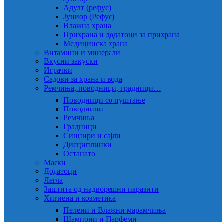
Адулт (рефус)
Јуниор (Рефус)
Влажна храна
Прихрана и додатоци за прихрана
Медицинска храна
Витамини и минерали
Вкусни закуски
Играчки
Садови за храна и вода
Ремчиња, поводници, градници…
Поводници со пуштање
Поводници
Ремчиња
Градници
Синџири и сајли
Дисциплинки
Останато
Маски
Додатоци
Легла
Заштита од надворешни паразити
Хигиена и козметика
Пелени и Влажни марамчиња
Шампони и Парфеми