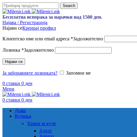
Search
Бесплатна испорака за нарачки над 1500 ден.
Најава / Регистрација
Најави се
Креирај профил
Клиентско име или email адреса
*
Задолжително
Лозинка
*
Задолжително
Најави се
Ја заборавивте лозинката?
Запомни ме
0
ставки
0
ден
Мени
0
ставки
0
ден
Дома
Кучиња
Храна за куче
Адулт
Јуниор