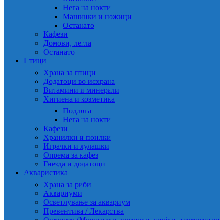
Нега на нокти
Машинки и ножици
Останато
Кафези
Домови, легла
Останато
Птици
Храна за птици
Додатоци во исхрана
Витамини и минерали
Хигиена и козметика
Подлога
Нега на нокти
Кафези
Хранилки и поилки
Играчки и лулашки
Опрема за кафез
Гнезда и додатоци
Акваристика
Храна за риби
Аквариуми
Осветлување за аквариум
Превентива / Лекарства
Останато (Мрестилки, гумички, спојки, термометр