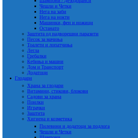
Шампони / Дезодоранси
Чешли и Четки
Нега на заби
Нега на нокти
Машинки, фен и ножици
Останато
Заштита од надворешни паразити
Песок за мачиња
Тоалети и лопатчиња
Легла
Гребалки
Ќебиња и машни
Дом и Транспорт
Додатоци
Глодари
Храна за глодари
Витамини, стикови, блокови
Садови за храна
Поилки
Играчки
Заштита
Хигиена и козметика
Пилевини и додатоци за подлога
Чешли и Четки
Шампони