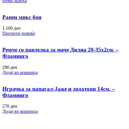
Нема залиха
Ранец микс бои
1,100
ден
Прочитај повеќе
Ремче со панделка за маче Дилиа 20-35х2см. –
Фламинго
290
ден
Додај во кошница
Играчка за папагал-Јаже и додатоци 14см. –
Фламинго
270
ден
Додај во кошница