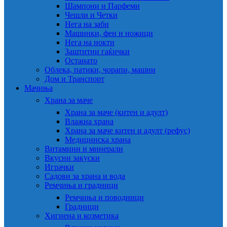
Шампони и Парфеми
Чешли и Четки
Нега на заби
Машинки, фен и ножици
Нега на нокти
Заштитни гаќички
Останато
Облека, патики, чорапи, машни
Дом и Транспорт
Мачиња
Храна за маче
Храна за маче (китен и адулт)
Влажна храна
Храна за маче китен и адулт (рефус)
Медицинска храна
Витамини и минерали
Вкусни закуски
Играчки
Садови за храна и вода
Ремчиња и градници
Ремчиња и поводници
Градници
Хигиена и козметика