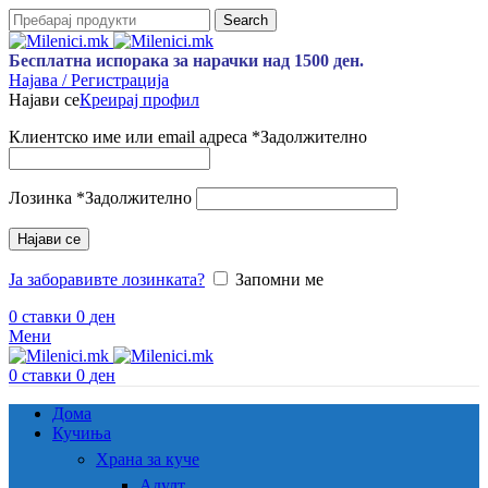
Search
Бесплатна испорака за нарачки над 1500 ден.
Најава / Регистрација
Најави се
Креирај профил
Клиентско име или email адреса
*
Задолжително
Лозинка
*
Задолжително
Најави се
Ја заборавивте лозинката?
Запомни ме
0
ставки
0
ден
Мени
0
ставки
0
ден
Дома
Кучиња
Храна за куче
Адулт