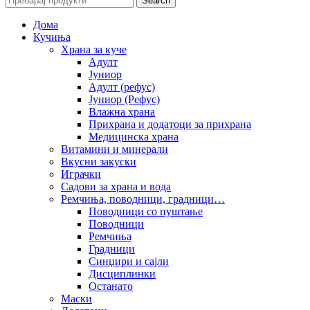
Search
Дома
Кучиња
Храна за куче
Адулт
Јуниор
Адулт (рефус)
Јуниор (Рефус)
Влажна храна
Прихрана и додатоци за прихрана
Медицинска храна
Витамини и минерали
Вкусни закуски
Играчки
Садови за храна и вода
Ремчиња, поводници, градници…
Поводници со пуштање
Поводници
Ремчиња
Градници
Синџири и сајли
Дисциплинки
Останато
Маски