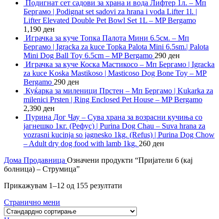
Подигнат сет садови за храна и вода Лифтер 1л. – Мп
Бергамо | Podignat set sadovi za hrana i voda Lifter 1l. |
Lifter Elevated Double Pet Bowl Set 1L – MP Bergamo
1,190
ден
Играчка за куче Топка Палота Мини 6.5см. – Мп
Бергамо | Igracka za kuce Topka Palota Mini 6.5sm.| Palota
Mini Dog Ball Toy 6.5cm – MP Bergamo
290
ден
Играчка за куче Коска Мастикосо – Мп Бергамо | Igracka
za kuce Koska Mastikoso | Masticoso Dog Bone Toy – MP
Bergamo
290
ден
Куќарка за миленици Прстен – Мп Бергамо | Kukarka za
milenici Prsten | Ring Enclosed Pet House – MP Bergamo
2,390
ден
Пурина Дог Чау – Сува храна за возрасни кучиња со
јагнешко 1кг. (Рефус) | Purina Dog Chau – Suva hrana za
vozrasni kucinja so jagnesko 1kg. (Refus) | Purina Dog Chow
– Adult dry dog food with lamb 1kg.
260
ден
Дома
Продавница
Означени продукти “Пријатели 6 (кај
болница) – Струмица”
Прикажувам 1–12 од 155 резултати
Странично мени