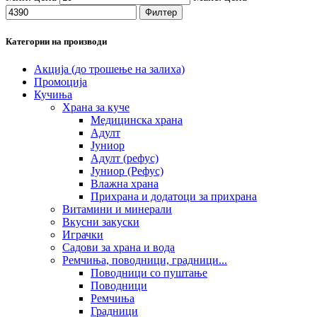
Филтер
Категории на производи
Акција (до трошење на залиха)
Промоција
Кучиња
Храна за куче
Медицинска храна
Адулт
Јуниор
Адулт (рефус)
Јуниор (Рефус)
Влажна храна
Прихрана и додатоци за прихрана
Витамини и минерали
Вкусни закуски
Играчки
Садови за храна и вода
Ремчиња, поводници, градници...
Поводници со пуштање
Поводници
Ремчиња
Градници