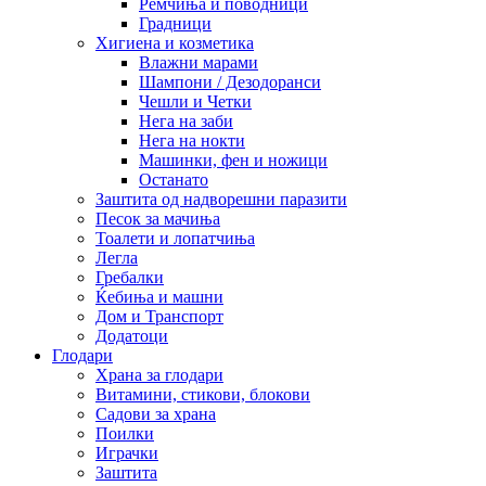
Ремчиња и поводници
Градници
Хигиена и козметика
Влажни марами
Шампони / Дезодоранси
Чешли и Четки
Нега на заби
Нега на нокти
Машинки, фен и ножици
Останато
Заштита од надворешни паразити
Песок за мачиња
Тоалети и лопатчиња
Легла
Гребалки
Ќебиња и машни
Дом и Транспорт
Додатоци
Глодари
Храна за глодари
Витамини, стикови, блокови
Садови за храна
Поилки
Играчки
Заштита