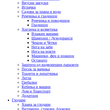
Вкусни закуски
Играчки
Садови за храна и вода
Ремчиња и градници
Ремчиња и поводници
Градници
Хигиена и козметика
Влажни марами
Шампони / Дезодоранси
Чешли и Четки
Нега на заби
Нега на нокти
Машинки, фен и ножици
Останато
Заштита од надворешни паразити
Песок за мачиња
Тоалети и лопатчиња
Легла
Гребалки
Ќебиња и машни
Дом и Транспорт
Додатоци
Глодари
Храна за глодари
Витамини, стикови, блокови