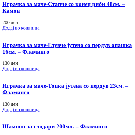
Играчка за маче-Стапче со конец риби 48см. –
Камон
200
ден
Додај во кошница
Играчка за маче-Глувче јутено со пердув опашка
16см. – Фламинго
130
ден
Додај во кошница
Играчка за маче-Топка јутена со пердув 23см. –
Фламинго
130
ден
Додај во кошница
Шампон за глодари 200мл. – Фламинго