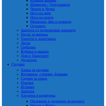
Влажни марами
Шампони / Дезодоранси
Чешли и Четки
Нега на заби
Нега на нокти
Машинки, фен и ножици
Останато
Заштита од надворешни паразити
Песок за мачиња
Тоалети и лопатчиња
Легла
Гребалки
Ќебиња и машни
Дом и Транспорт
Додатоци
Глодари
Храна за глодари
Витамини, стикови, блокови
Садови за храна
Поилки
Играчки
Заштита
Хигиена и козметика
Пилевини и додатоци за подлога
Чешли и Четки