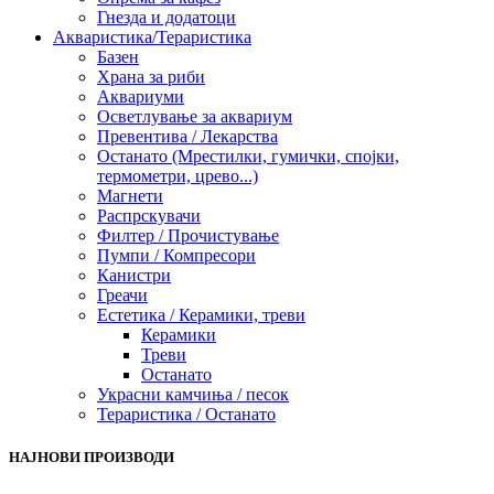
Гнезда и додатоци
Акваристика/Тераристика
Базен
Храна за риби
Аквариуми
Осветлување за аквариум
Превентива / Лекарства
Останато (Мрестилки, гумички, спојки,
термометри, црево...)
Магнети
Распрскувачи
Филтер / Прочистување
Пумпи / Компресори
Канистри
Греачи
Естетика / Керамики, треви
Керамики
Треви
Останато
Украсни камчиња / песок
Тераристика / Останато
НАЈНОВИ ПРОИЗВОДИ