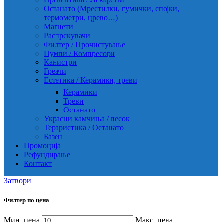
Останато (Мрестилки, гумички, спојки,
термометри, црево…)
Магнети
Распрскувачи
Филтер / Прочистување
Пумпи / Компресори
Канистри
Греачи
Естетика / Керамики, треви
Керамики
Треви
Останато
Украсни камчиња / песок
Тераристика / Останато
Базен
Промоција
Рефундирање
Контакт
Затвори
Филтер по цена
Мин. цена
Макс. цена