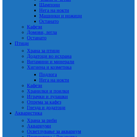
Шампони
Нега на нокти
Машинки и ножици
Останато
Кафези
Домови, легла
Останато
Птици
Храна за птици
Додатоци во исхрана
Витамини и минерали
Хигиена и козметика
Подлога
Нега на нокти
Кафези
Хранилки и поилки
Играчки и лулашки
Опрема за кафез
Гнезда и додатоци
Акваристика
Храна за риби
Аквариуми
Осветлување за аквариум
Превентива / Лекарства