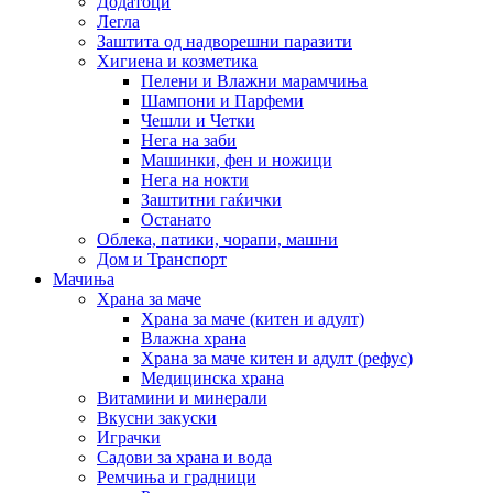
Додатоци
Легла
Заштита од надворешни паразити
Хигиена и козметика
Пелени и Влажни марамчиња
Шампони и Парфеми
Чешли и Четки
Нега на заби
Машинки, фен и ножици
Нега на нокти
Заштитни гаќички
Останато
Облека, патики, чорапи, машни
Дом и Транспорт
Мачиња
Храна за маче
Храна за маче (китен и адулт)
Влажна храна
Храна за маче китен и адулт (рефус)
Медицинска храна
Витамини и минерали
Вкусни закуски
Играчки
Садови за храна и вода
Ремчиња и градници