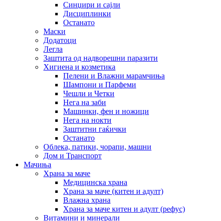
Синџири и сајли
Дисциплинки
Останато
Маски
Додатоци
Легла
Заштита од надворешни паразити
Хигиена и козметика
Пелени и Влажни марамчиња
Шампони и Парфеми
Чешли и Четки
Нега на заби
Машинки, фен и ножици
Нега на нокти
Заштитни гаќички
Останато
Облека, патики, чорапи, машни
Дом и Транспорт
Мачиња
Храна за маче
Медицинска храна
Храна за маче (китен и адулт)
Влажна храна
Храна за маче китен и адулт (рефус)
Витамини и минерали