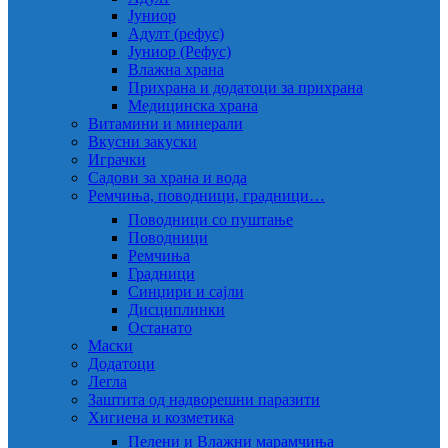
Јуниор
Адулт (рефус)
Јуниор (Рефус)
Влажна храна
Прихрана и додатоци за прихрана
Медицинска храна
Витамини и минерали
Вкусни закуски
Играчки
Садови за храна и вода
Ремчиња, поводници, градници…
Поводници со пуштање
Поводници
Ремчиња
Градници
Синџири и сајли
Дисциплинки
Останато
Маски
Додатоци
Легла
Заштита од надворешни паразити
Хигиена и козметика
Пелени и Влажни марамчиња