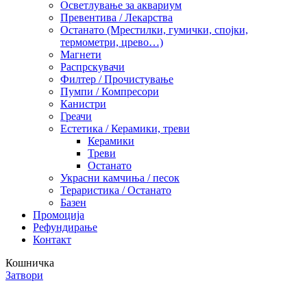
Осветлување за аквариум
Превентива / Лекарства
Останато (Мрестилки, гумички, спојки,
термометри, црево…)
Магнети
Распрскувачи
Филтер / Прочистување
Пумпи / Компресори
Канистри
Греачи
Естетика / Керамики, треви
Керамики
Треви
Останато
Украсни камчиња / песок
Тераристика / Останато
Базен
Промоција
Рефундирање
Контакт
Кошничка
Затвори