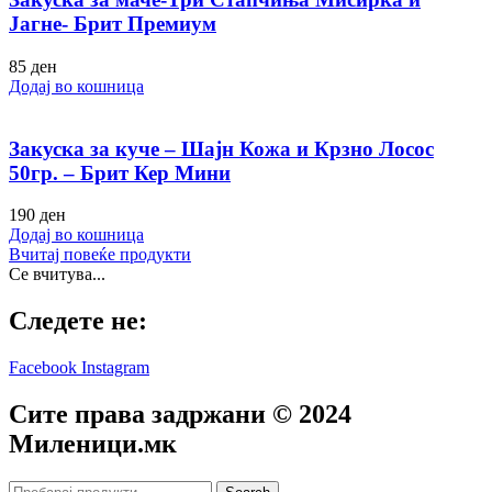
Јагне- Брит Премиум
85
ден
Додај во кошница
Закуска за куче – Шајн Кожа и Крзно Лосос
50гр. – Брит Кер Мини
190
ден
Додај во кошница
Вчитај повеќе продукти
Се вчитува...
Следете не:
Facebook
Instagram
Сите права задржани © 2024
Mиленици.мк