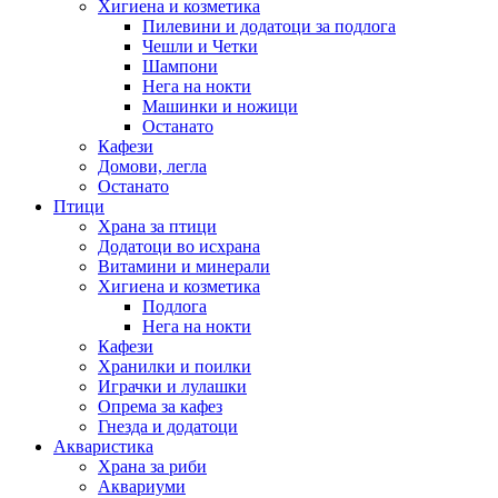
Хигиена и козметика
Пилевини и додатоци за подлога
Чешли и Четки
Шампони
Нега на нокти
Машинки и ножици
Останато
Кафези
Домови, легла
Останато
Птици
Храна за птици
Додатоци во исхрана
Витамини и минерали
Хигиена и козметика
Подлога
Нега на нокти
Кафези
Хранилки и поилки
Играчки и лулашки
Опрема за кафез
Гнезда и додатоци
Акваристика
Храна за риби
Аквариуми