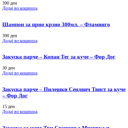
390
ден
Додај во кошница
Шампон за црно крзно 300мл. – Фламинго
390
ден
Додај во кошница
Закуска парче – Копан Тег за куче – Фор Дог
30
ден
Додај во кошница
Закуска парче – Пилешки Сендвич Твист за куче
– Фор Дог
15
ден
Додај во кошница
Закуска за маче-Три Стапчиња Мисирка и