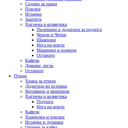
Садови за храна
Поилки
Играчки
Заштита
Хигиена и козметика
Пилевини и додатоци за подлога
Чешли и Четки
Шампони
Нега на нокти
Машинки и ножици
Останато
Кафези
Домови, легла
Останато
Птици
Храна за птици
Додатоци во исхрана
Витамини и минерали
Хигиена и козметика
Подлога
Нега на нокти
Кафези
Хранилки и поилки
Играчки и лулашки
Опрема за кафез