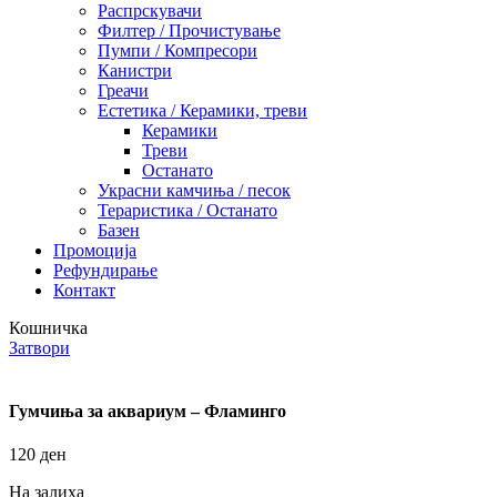
Распрскувачи
Филтер / Прочистување
Пумпи / Компресори
Канистри
Греачи
Естетика / Керамики, треви
Керамики
Треви
Останато
Украсни камчиња / песок
Тераристика / Останато
Базен
Промоција
Рефундирање
Контакт
Кошничка
Затвори
Гумчиња за аквариум – Фламинго
120
ден
На залиха