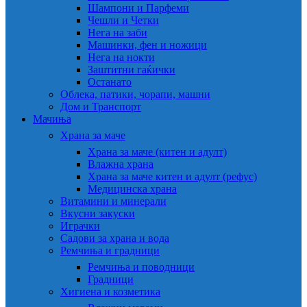
Шампони и Парфеми
Чешли и Четки
Нега на заби
Машинки, фен и ножици
Нега на нокти
Заштитни гаќички
Останато
Облека, патики, чорапи, машни
Дом и Транспорт
Мачиња
Храна за маче
Храна за маче (китен и адулт)
Влажна храна
Храна за маче китен и адулт (рефус)
Медицинска храна
Витамини и минерали
Вкусни закуски
Играчки
Садови за храна и вода
Ремчиња и градници
Ремчиња и поводници
Градници
Хигиена и козметика