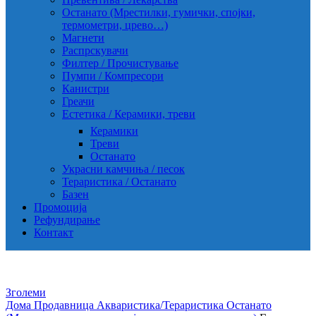
Останато (Мрестилки, гумички, спојки,
термометри, црево…)
Магнети
Распрскувачи
Филтер / Прочистување
Пумпи / Компресори
Канистри
Греачи
Естетика / Керамики, треви
Керамики
Треви
Останато
Украсни камчиња / песок
Тераристика / Останато
Базен
Промоција
Рефундирање
Контакт
Зголеми
Дома
Продавница
Акваристика/Тераристика
Останато