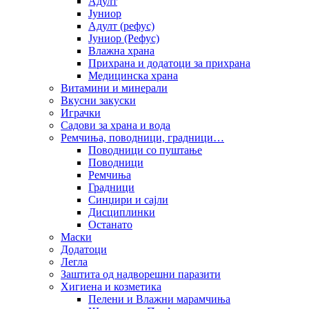
Адулт
Јуниор
Адулт (рефус)
Јуниор (Рефус)
Влажна храна
Прихрана и додатоци за прихрана
Медицинска храна
Витамини и минерали
Вкусни закуски
Играчки
Садови за храна и вода
Ремчиња, поводници, градници…
Поводници со пуштање
Поводници
Ремчиња
Градници
Синџири и сајли
Дисциплинки
Останато
Маски
Додатоци
Легла
Заштита од надворешни паразити
Хигиена и козметика
Пелени и Влажни марамчиња