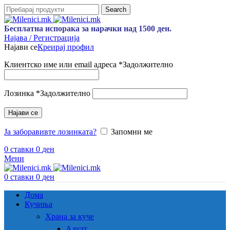
Search
Бесплатна испорака за нарачки над 1500 ден.
Најава / Регистрација
Најави се
Креирај профил
Клиентско име или email адреса
*
Задолжително
Лозинка
*
Задолжително
Најави се
Ја заборавивте лозинката?
Запомни ме
0
ставки
0
ден
Мени
0
ставки
0
ден
Дома
Кучиња
Храна за куче
Адулт