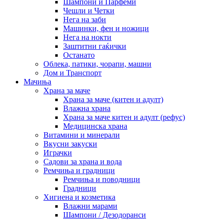
Шампони и Парфеми
Чешли и Четки
Нега на заби
Машинки, фен и ножици
Нега на нокти
Заштитни гаќички
Останато
Облека, патики, чорапи, машни
Дом и Транспорт
Мачиња
Храна за маче
Храна за маче (китен и адулт)
Влажна храна
Храна за маче китен и адулт (рефус)
Медицинска храна
Витамини и минерали
Вкусни закуски
Играчки
Садови за храна и вода
Ремчиња и градници
Ремчиња и поводници
Градници
Хигиена и козметика
Влажни марами
Шампони / Дезодоранси