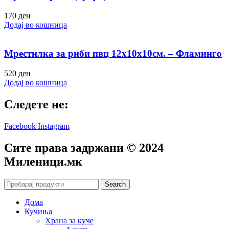
170
ден
Додај во кошница
Мрестилка за риби пвц 12х10х10см. – Фламинго
520
ден
Додај во кошница
Следете не:
Facebook
Instagram
Сите права задржани © 2024
Mиленици.мк
Search
Дома
Кучиња
Храна за куче