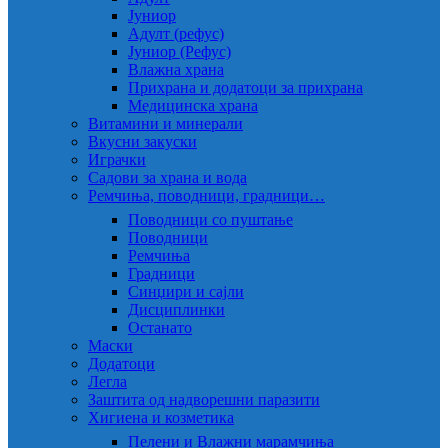
Јуниор
Адулт (рефус)
Јуниор (Рефус)
Влажна храна
Прихрана и додатоци за прихрана
Медицинска храна
Витамини и минерали
Вкусни закуски
Играчки
Садови за храна и вода
Ремчиња, поводници, градници…
Поводници со пуштање
Поводници
Ремчиња
Градници
Синџири и сајли
Дисциплинки
Останато
Маски
Додатоци
Легла
Заштита од надворешни паразити
Хигиена и козметика
Пелени и Влажни марамчиња