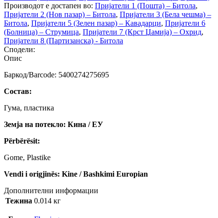
Производот е достапен во:
Пријатели 1 (Пошта) – Битола
,
Пријатели 2 (Нов пазар) – Битола
,
Пријатели 3 (Бела чешма) –
Битола
,
Пријатели 5 (Зелен пазар) – Кавадарци
,
Пријатели 6
(Болница) – Струмица
,
Пријатели 7 (Крст Џамија) – Охрид
,
Пријатели 8 (Партизанска) - Битола
Сподели:
Опис
Баркод/Barcode: 5400274275695
Состав:
Гума, пластика
Земја на потекло: Кина / ЕУ
Përbërësit:
Gome, Plastike
Vendi i origjinës: Kine / Bashkimi Europian
Дополнителни информации
Тежина
0.014 кг