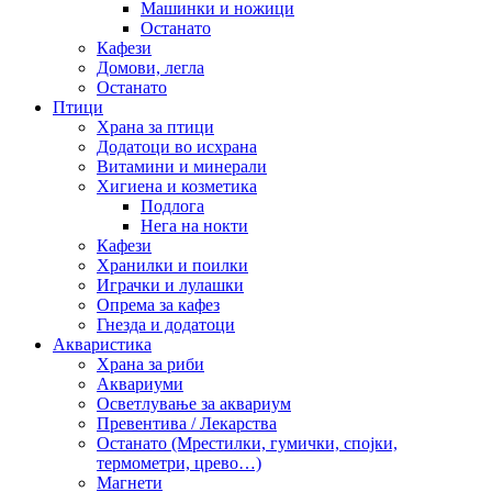
Машинки и ножици
Останато
Кафези
Домови, легла
Останато
Птици
Храна за птици
Додатоци во исхрана
Витамини и минерали
Хигиена и козметика
Подлога
Нега на нокти
Кафези
Хранилки и поилки
Играчки и лулашки
Опрема за кафез
Гнезда и додатоци
Акваристика
Храна за риби
Аквариуми
Осветлување за аквариум
Превентива / Лекарства
Останато (Мрестилки, гумички, спојки,
термометри, црево…)
Магнети