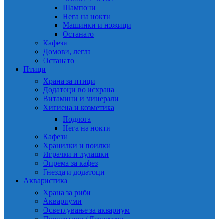
Шампони
Нега на нокти
Машинки и ножици
Останато
Кафези
Домови, легла
Останато
Птици
Храна за птици
Додатоци во исхрана
Витамини и минерали
Хигиена и козметика
Подлога
Нега на нокти
Кафези
Хранилки и поилки
Играчки и лулашки
Опрема за кафез
Гнезда и додатоци
Акваристика
Храна за риби
Аквариуми
Осветлување за аквариум
Превентива / Лекарства