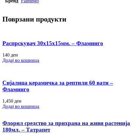
Бренд
Flamingo
Поврзани продукти
Распрскувач 30х15х15мм. – Фламинго
140
ден
Додај во кошница
Сијалица керамичка за рептили 60 вати –
Фламинго
1,450
ден
Додај во кошница
Флорил средство за прихрана на живи растенија
180мл. – Татрапет