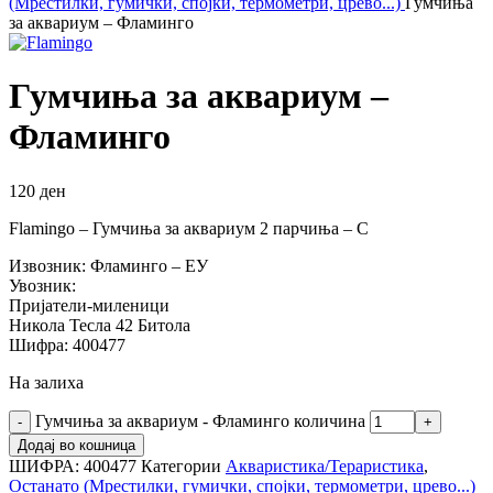
(Мрестилки, гумички, спојки, термометри, црево...)
Гумчиња
за аквариум – Фламинго
Гумчиња за аквариум –
Фламинго
120
ден
Flamingo – Гумчиња за аквариум 2 парчиња – С
Извозник: Фламинго – ЕУ
Увозник:
Пријатели-миленици
Никола Тесла 42 Битола
Шифра: 400477
На залиха
Гумчиња за аквариум - Фламинго количина
Додај во кошница
ШИФРА:
400477
Категории
Акваристика/Тераристика
,
Останато (Мрестилки, гумички, спојки, термометри, црево...)