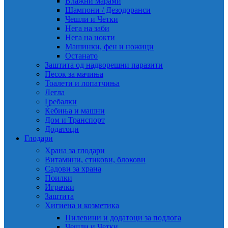
Влажни марами
Шампони / Дезодоранси
Чешли и Четки
Нега на заби
Нега на нокти
Машинки, фен и ножици
Останато
Заштита од надворешни паразити
Песок за мачиња
Тоалети и лопатчиња
Легла
Гребалки
Ќебиња и машни
Дом и Транспорт
Додатоци
Глодари
Храна за глодари
Витамини, стикови, блокови
Садови за храна
Поилки
Играчки
Заштита
Хигиена и козметика
Пилевини и додатоци за подлога
Чешли и Четки