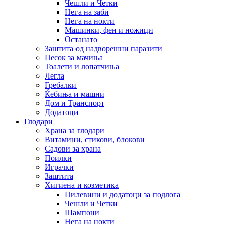
Чешли и Четки
Нега на заби
Нега на нокти
Машинки, фен и ножици
Останато
Заштита од надворешни паразити
Песок за мачиња
Тоалети и лопатчиња
Легла
Гребалки
Ќебиња и машни
Дом и Транспорт
Додатоци
Глодари
Храна за глодари
Витамини, стикови, блокови
Садови за храна
Поилки
Играчки
Заштита
Хигиена и козметика
Пилевини и додатоци за подлога
Чешли и Четки
Шампони
Нега на нокти