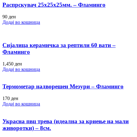
Распрскувач 25х25х25мм. – Фламинго
90
ден
Додај во кошница
Сијалица керамичка за рептили 60 вати –
Фламинго
1,450
ден
Додај во кошница
Термометар надворешен Мезури – Фламинго
170
ден
Додај во кошница
Украсна пвц трева (идеална за криење на мали
живоротки) – 8см.