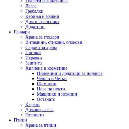
Тоалети и лопатчиња
Легла
Гребалки
Ќебиња и машни
Дом и Транспорт
Додатоци
Глодари
Храна за глодари
Витамини, стикови, блокови
Садови за храна
Поилки
Играчки
Заштита
Хигиена и козметика
Пилевини и додатоци за подлога
Чешли и Четки
Шампони
Нега на нокти
Машинки и ножици
Останато
Кафези
Домови, легла
Останато
Птици
Храна за птици