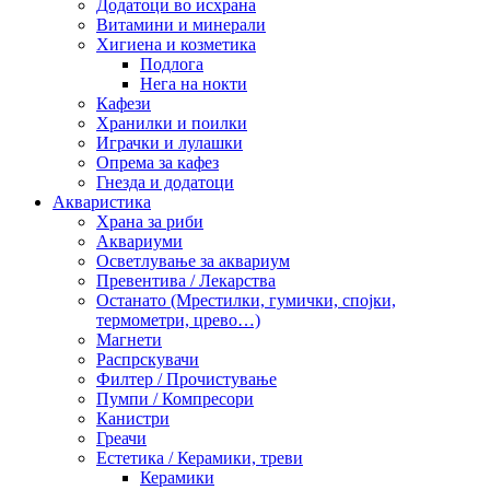
Додатоци во исхрана
Витамини и минерали
Хигиена и козметика
Подлога
Нега на нокти
Кафези
Хранилки и поилки
Играчки и лулашки
Опрема за кафез
Гнезда и додатоци
Акваристика
Храна за риби
Аквариуми
Осветлување за аквариум
Превентива / Лекарства
Останато (Мрестилки, гумички, спојки,
термометри, црево…)
Магнети
Распрскувачи
Филтер / Прочистување
Пумпи / Компресори
Канистри
Греачи
Естетика / Керамики, треви
Керамики