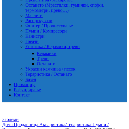
Останато (Мрестилки, гумички, спојки,
термометри, црево…)
Магнети
Распрскувачи
Филтер / Прочистување
Пумпи / Компресори
Канистри
Греачи
Естетика / Керамики, треви
Керамики
Треви
Останато
Украсни камчиња / песок
Тераристика / Останато
Базен
Промоција
Рефундирање
Контакт
Зголеми
Дома
Продавница
Акваристика/Тераристика
Пумпи /