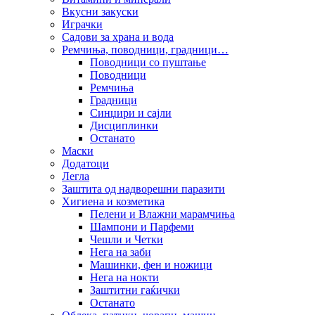
Вкусни закуски
Играчки
Садови за храна и вода
Ремчиња, поводници, градници…
Поводници со пуштање
Поводници
Ремчиња
Градници
Синџири и сајли
Дисциплинки
Останато
Маски
Додатоци
Легла
Заштита од надворешни паразити
Хигиена и козметика
Пелени и Влажни марамчиња
Шампони и Парфеми
Чешли и Четки
Нега на заби
Машинки, фен и ножици
Нега на нокти
Заштитни гаќички
Останато