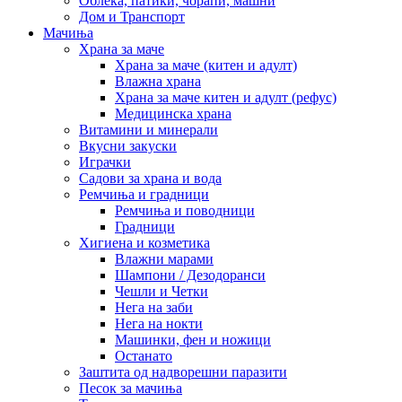
Облека, патики, чорапи, машни
Дом и Транспорт
Мачиња
Храна за маче
Храна за маче (китен и адулт)
Влажна храна
Храна за маче китен и адулт (рефус)
Медицинска храна
Витамини и минерали
Вкусни закуски
Играчки
Садови за храна и вода
Ремчиња и градници
Ремчиња и поводници
Градници
Хигиена и козметика
Влажни марами
Шампони / Дезодоранси
Чешли и Четки
Нега на заби
Нега на нокти
Машинки, фен и ножици
Останато
Заштита од надворешни паразити
Песок за мачиња