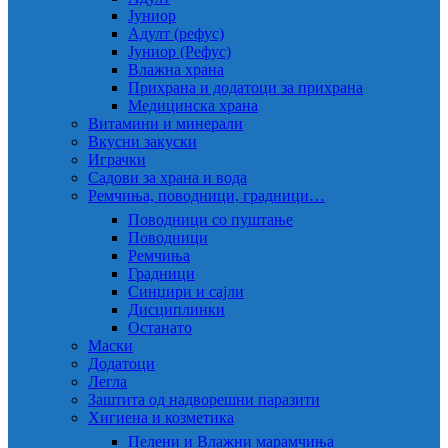
Јуниор
Адулт (рефус)
Јуниор (Рефус)
Влажна храна
Прихрана и додатоци за прихрана
Медицинска храна
Витамини и минерали
Вкусни закуски
Играчки
Садови за храна и вода
Ремчиња, поводници, градници…
Поводници со пуштање
Поводници
Ремчиња
Градници
Синџири и сајли
Дисциплинки
Останато
Маски
Додатоци
Легла
Заштита од надворешни паразити
Хигиена и козметика
Пелени и Влажни марамчиња