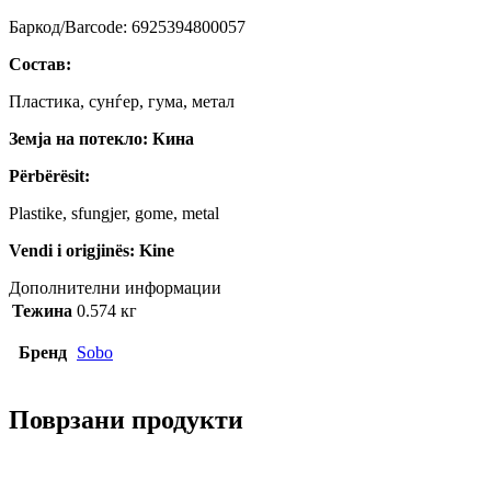
Баркод/Barcode: 6925394800057
Состав:
Пластика, сунѓер, гума, метал
Земја на потекло: Кина
Përbërësit:
Plastike, sfungjer, gome, metal
Vendi i origjinës: Kine
Дополнителни информации
Тежина
0.574 кг
Бренд
Sobo
Поврзани продукти