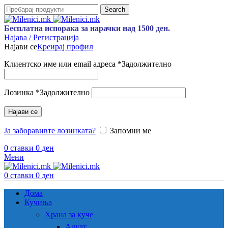
Search
Бесплатна испорака за нарачки над 1500 ден.
Најава / Регистрација
Најави се
Креирај профил
Клиентско име или email адреса
*
Задолжително
Лозинка
*
Задолжително
Најави се
Ја заборавивте лозинката?
Запомни ме
0
ставки
0
ден
Мени
0
ставки
0
ден
Дома
Кучиња
Храна за куче
Адулт