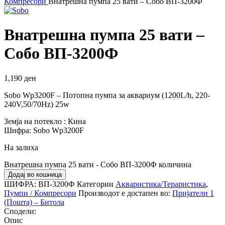
Компресори
Внатрешна пумпа 25 вати – Собо ВП-3200Ф
Внатрешна пумпа 25 вати –
Собо ВП-3200Ф
1,190
ден
Sobo Wp3200F – Потопна пумпа за аквариум (1200L/h, 220-
240V,50/70Hz) 25w
Земја на потекло : Кина
Шифра: Sobo Wp3200F
На залиха
Внатрешна пумпа 25 вати - Собо ВП-3200Ф количина
Додај во кошница
ШИФРА:
ВП-3200Ф
Категории
Акваристика/Тераристика
,
Пумпи / Компресори
Производот е достапен во:
Пријатели 1
(Пошта) – Битола
Сподели:
Опис