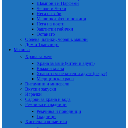
Шампони и Парфеми
Чешли и Четки
Нега на заби
Машинки, фен и ножици
Нега на нокти
Заштитни гаќички
Останато
Облека, патики, чорапи, машни
Дом и Транспорт
Мачиња
Храна за маче
Храна за маче (китен и адулт)
Влажна храна
Храна за маче китен и адулт (рефус)
Медицинска храна
Витамини и минерали
Вкусни закуски
Играчки
Садови за храна и вода
Ремчиња и градници
Ремчиња и поводници
Градници
Хигиена и козметика