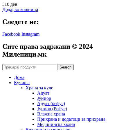
310
ден
Додај во кошница
Следете не:
Facebook
Instagram
Сите права задржани © 2024
Mиленици.мк
Search
Дома
Кучиња
Храна за куче
Адулт
Јуниор
Адулт (рефус)
Јуниор (Рефус)
Влажна храна
Прихрана и додатоци за прихрана
Медицинска храна
Витамини и минерали