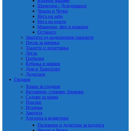
Влажни марами
Шампони / Дезодоранси
Чешли и Четки
Нега на заби
Нега на нокти
Машинки, фен и ножици
Останато
Заштита од надворешни паразити
Песок за мачиња
Тоалети и лопатчиња
Легла
Гребалки
Ќебиња и машни
Дом и Транспорт
Додатоци
Глодари
Храна за глодари
Витамини, стикови, блокови
Садови за храна
Поилки
Играчки
Заштита
Хигиена и козметика
Пилевини и додатоци за подлога
Чешли и Четки