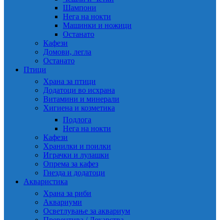
Шампони
Нега на нокти
Машинки и ножици
Останато
Кафези
Домови, легла
Останато
Птици
Храна за птици
Додатоци во исхрана
Витамини и минерали
Хигиена и козметика
Подлога
Нега на нокти
Кафези
Хранилки и поилки
Играчки и лулашки
Опрема за кафез
Гнезда и додатоци
Акваристика
Храна за риби
Аквариуми
Осветлување за аквариум
Превентива / Лекарства