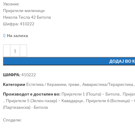
Увозник:
Пријатели-миленици
Никола Тесла 42 Битола
Шифра: 410222
На залиха
ДОДАЈ ВО 
ШИФРА:
410222
Категории
Естетика / Керамики, треви
,
Акваристика/Тераристика
,
Производот е достапен во:
Пријатели 1 (Пошта) – Битола
,
Пријат
,
Пријатели 5 (Зелен пазар) – Кавадарци
,
Пријатели 6 (Болница) –
(Партизанска) - Битола
Сподели: