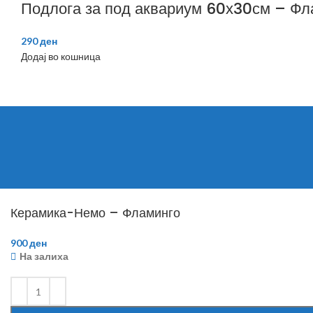
Подлога за под аквариум 60х30см – Фл
290
ден
Додај во кошница
Керамика-Немо – Фламинго
900
ден
На залиха