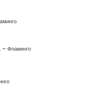
ламинго
. – Фламинго
инго