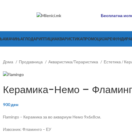
Бесплатна испо
ЊА
МАЧИЊА
ГЛОДАРИ
ПТИЦИ
АКВАРИСТИКА
ПРОМОЦИЈА
РЕФУНДИР
Дома
Продавница
Акваристика/Тераристика
Естетика / Ке
Керамика-Немо – Фламинг
900
ден
Flamingo – Керамика за во аквариум Немо 9х6х8см.
Извозник: Фламинго – ЕУ