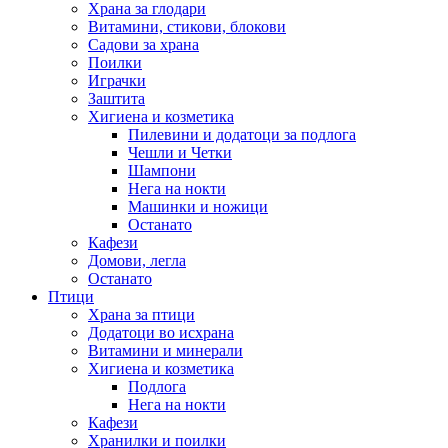
Храна за глодари
Витамини, стикови, блокови
Садови за храна
Поилки
Играчки
Заштита
Хигиена и козметика
Пилевини и додатоци за подлога
Чешли и Четки
Шампони
Нега на нокти
Машинки и ножици
Останато
Кафези
Домови, легла
Останато
Птици
Храна за птици
Додатоци во исхрана
Витамини и минерали
Хигиена и козметика
Подлога
Нега на нокти
Кафези
Хранилки и поилки