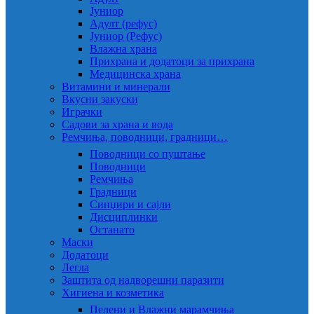
Јуниор
Адулт (рефус)
Јуниор (Рефус)
Влажна храна
Прихрана и додатоци за прихрана
Медицинска храна
Витамини и минерали
Вкусни закуски
Играчки
Садови за храна и вода
Ремчиња, поводници, градници…
Поводници со пуштање
Поводници
Ремчиња
Градници
Синџири и сајли
Дисциплинки
Останато
Маски
Додатоци
Легла
Заштита од надворешни паразити
Хигиена и козметика
Пелени и Влажни марамчиња