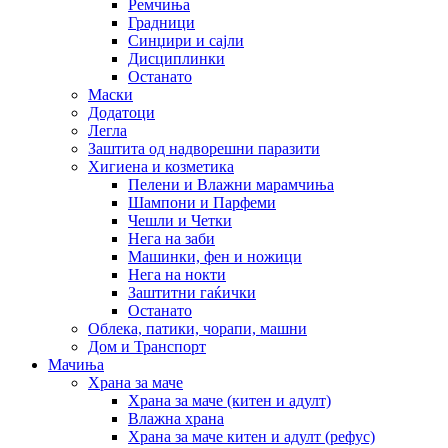
Ремчиња
Градници
Синџири и сајли
Дисциплинки
Останато
Маски
Додатоци
Легла
Заштита од надворешни паразити
Хигиена и козметика
Пелени и Влажни марамчиња
Шампони и Парфеми
Чешли и Четки
Нега на заби
Машинки, фен и ножици
Нега на нокти
Заштитни гаќички
Останато
Облека, патики, чорапи, машни
Дом и Транспорт
Мачиња
Храна за маче
Храна за маче (китен и адулт)
Влажна храна
Храна за маче китен и адулт (рефус)