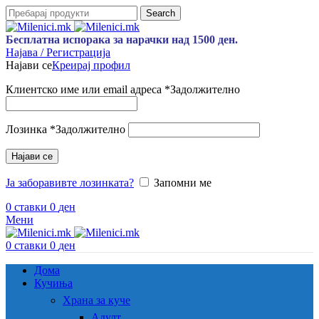
Search
Бесплатна испорака за нарачки над 1500 ден.
Најава / Регистрација
Најави се
Креирај профил
Клиентско име или email адреса
*
Задолжително
Лозинка
*
Задолжително
Најави се
Ја заборавивте лозинката?
Запомни ме
0
ставки
0
ден
Мени
0
ставки
0
ден
Дома
Кучиња
Храна за куче
Адулт