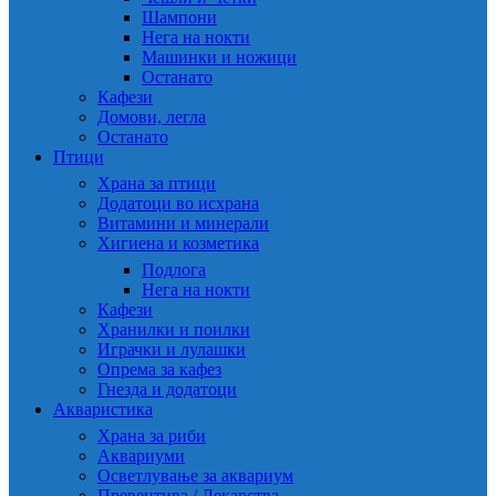
Шампони
Нега на нокти
Машинки и ножици
Останато
Кафези
Домови, легла
Останато
Птици
Храна за птици
Додатоци во исхрана
Витамини и минерали
Хигиена и козметика
Подлога
Нега на нокти
Кафези
Хранилки и поилки
Играчки и лулашки
Опрема за кафез
Гнезда и додатоци
Акваристика
Храна за риби
Аквариуми
Осветлување за аквариум
Превентива / Лекарства