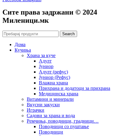
Сите права задржани © 2024
Mиленици.мк
Search
Дома
Кучиња
Храна за куче
Адулт
Јуниор
Адулт (рефус)
Јуниор (Рефус)
Влажна храна
Прихрана и додатоци за прихрана
Медицинска храна
Витамини и минерали
Вкусни закуски
Играчки
Садови за храна и вода
Ремчиња, поводници, градници…
Поводници со пуштање
Поводници