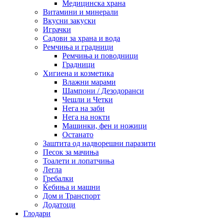
Медицинска храна
Витамини и минерали
Вкусни закуски
Играчки
Садови за храна и вода
Ремчиња и градници
Ремчиња и поводници
Градници
Хигиена и козметика
Влажни марами
Шампони / Дезодоранси
Чешли и Четки
Нега на заби
Нега на нокти
Машинки, фен и ножици
Останато
Заштита од надворешни паразити
Песок за мачиња
Тоалети и лопатчиња
Легла
Гребалки
Ќебиња и машни
Дом и Транспорт
Додатоци
Глодари