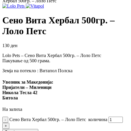
Хербал 500гр. – Лоло Петс
Сено Вита Хербал 500гр. –
Лоло Петс
130
ден
Lolo Pets – Сено Вита Хербал 500гр. – Лоло Петс
Пакување од 500 грама.
Земја на потекло : Витапол Полска
Увозник за Македонија:
Пријатели – Миленици
Никола Тесла 42
Битола
На залиха
Сено Вита Хербал 500гр. – Лоло Петс количина