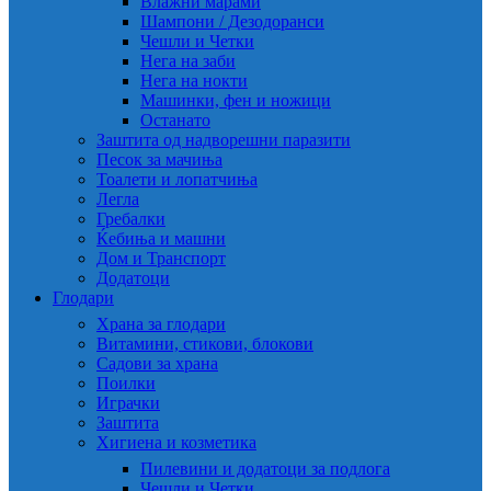
Влажни марами
Шампони / Дезодоранси
Чешли и Четки
Нега на заби
Нега на нокти
Машинки, фен и ножици
Останато
Заштита од надворешни паразити
Песок за мачиња
Тоалети и лопатчиња
Легла
Гребалки
Ќебиња и машни
Дом и Транспорт
Додатоци
Глодари
Храна за глодари
Витамини, стикови, блокови
Садови за храна
Поилки
Играчки
Заштита
Хигиена и козметика
Пилевини и додатоци за подлога
Чешли и Четки