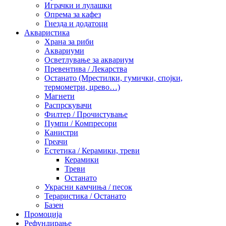
Играчки и лулашки
Опрема за кафез
Гнезда и додатоци
Акваристика
Храна за риби
Аквариуми
Осветлување за аквариум
Превентива / Лекарства
Останато (Мрестилки, гумички, спојки,
термометри, црево…)
Магнети
Распрскувачи
Филтер / Прочистување
Пумпи / Компресори
Канистри
Греачи
Естетика / Керамики, треви
Керамики
Треви
Останато
Украсни камчиња / песок
Тераристика / Останато
Базен
Промоција
Рефундирање