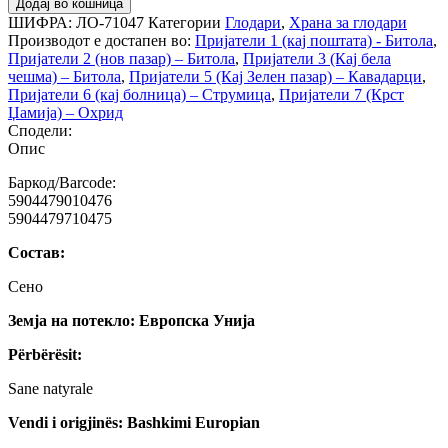
Додај во кошница
ШИФРА:
ЛО-71047
Категории
Глодари
,
Храна за глодари
Производот е достапен во:
Пријатели 1 (кај поштата) - Битола
,
Пријатели 2 (нов пазар) – Битола
,
Пријатели 3 (Кај бела
чешма) – Битола
,
Пријатели 5 (Кај Зелен пазар) – Кавадарци
,
Пријатели 6 (кај болница) – Струмица
,
Пријатели 7 (Крст
Џамија) – Охрид
Сподели:
Опис
Баркод/Barcode:
5904479010476
5904479710475
Состав:
Сено
Земја на потекло: Европска Унија
Përbërësit:
Sane natyrale
Vendi i origjinës: Bashkimi Europian