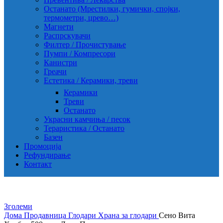
Останато (Мрестилки, гумички, спојки,
термометри, црево…)
Магнети
Распрскувачи
Филтер / Прочистување
Пумпи / Компресори
Канистри
Греачи
Естетика / Керамики, треви
Керамики
Треви
Останато
Украсни камчиња / песок
Тераристика / Останато
Базен
Промоција
Рефундирање
Контакт
Зголеми
Дома
Продавница
Глодари
Храна за глодари
Сено Вита