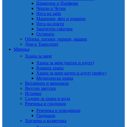
Шампони и Парфеми
Чешли и Четки
Нега на заби
Машинки, фен и ножици
Нега на нокти
Заштитни гаќички
Останато
Облека, патики, чорапи, машни
Дом и Транспорт
Мачиња
Храна за маче
Храна за маче (китен и адулт)
Влажна храна
Храна за маче китен и адулт (рефус)
Медицинска храна
Витамини и минерали
Вкусни закуски
Играчки
Садови за храна и вода
Ремчиња и градници
Ремчиња и поводници
Градници
Хигиена и козметика