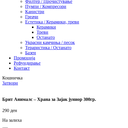
Филтер / Прочистување
Пумпи / Компресори
Канистри
Греачи
Естетика / Керамики, треви
Керамики
Треви
Останато
Украсни камчиња / песок
Тераристика / Останато
Базен
Промоција
Рефундирање
Контакт
Кошничка
Затвори
Брит Анималс – Храна за Зајак јуниор 300гр.
290
ден
На залиха