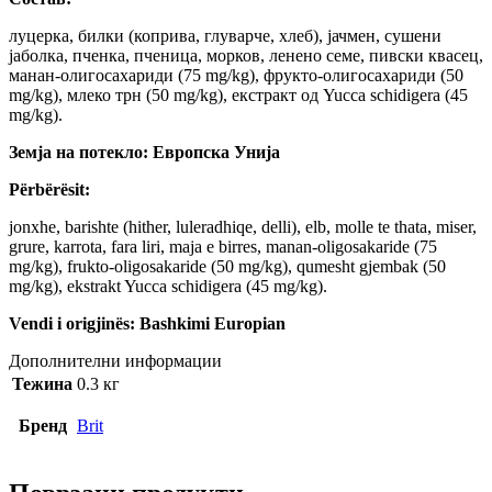
луцерка, билки (коприва, глуварче, хлеб), јачмен, сушени
јаболка, пченка, пченица, морков, ленено семе, пивски квасец,
манан-олигосахариди (75 mg/kg), фрукто-олигосахариди (50
mg/kg), млеко трн (50 mg/kg), екстракт од Yucca schidigera (45
mg/kg).
Земја на потекло: Европска Унија
Përbërësit:
jonxhe, barishte (hither, luleradhiqe, delli), elb, molle te thata, miser,
grure, karrota, fara liri, maja e birres, manan-oligosakaride (75
mg/kg), frukto-oligosakaride (50 mg/kg), qumesht gjembak (50
mg/kg), ekstrakt Yucca schidigera (45 mg/kg).
Vendi i origjinës: Bashkimi Europian
Дополнителни информации
Тежина
0.3 кг
Бренд
Brit