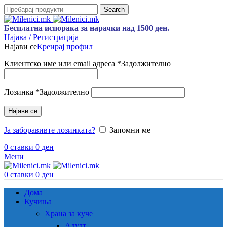
Search
Бесплатна испорака за нарачки над 1500 ден.
Најава / Регистрација
Најави се
Креирај профил
Клиентско име или email адреса
*
Задолжително
Лозинка
*
Задолжително
Најави се
Ја заборавивте лозинката?
Запомни ме
0
ставки
0
ден
Мени
0
ставки
0
ден
Дома
Кучиња
Храна за куче
Адулт