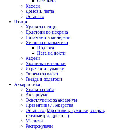
Останато
Кафези
Домови, легла
Останато
Птици
Храна за птици
Додатоци во исхрана
Витамини и минерали
Хигиена и козметика
Подлога
Нега на нокти
Кафези
Хранилки и поилки
Играчки и лулашки
Опрема за кафез
Гнезда и додатоци
Акваристика
Храна за риби
Аквариуми
Осветлување за аквариум
Превентива / Лекарства
Останато (Мрестилки, гумички, спојки,
термометри, црево…)
Магнети
Распрскувачи