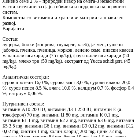
Ленено семе 2 % – природен извор на омега-3 незаситени
масни киселини за сјајна обвивка и поддршка на нервниот
систем.
Комплетна со витамини и хранливи материи за правилен
развој.
Варијанти
Состав:
луцерка, билки (коприва, глуварче, хлеб), јачмен, сушени
јаболка, пченка, пченица, морков, ленено семе, пивски квасец,
манан-олигосахариди (75 mg/kg), фрукто-олигосахариди (50
mg/kg), млеко трн (50 mg/kg), екстракт од Yucca schidigera (45
mg/kg).
Аналитички состојки:
суров протеин 16,0 %, сурова маст 3,0 %, сурови влакна 20,0
%, суров пепел 8,5 %, влага 10,0 %, калциум 0,7 %, фосфор 0,4
%, натриум 0,06 %.
Нутритивен состав:
витамин А10 200 IU, витамин Д3 1 250 IU, витамин Е (а-
токоферол) 70 mg, витамин Ц 80 mg, витамин К 0,1 mg,
витамин Б1 1 mg, витамин Б2 2 mg, витамин Б3 6 mg, витамин
Б5 3,5 mg, витамин Б6 1 mg, витамин Б9 0,12 mg, витамин Б12
0,02 mg, биотин 1 mg, холин-хлорид 200 mg, цинк 72 mg,
железо 40 mg, манган 54 mg, бакар 10 mg, јод 1,8 mg, селен