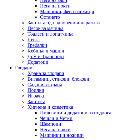
Нега на заби
Нега на нокти
Машинки, фен и ножици
Останато
Заштита од надворешни паразити
Песок за мачиња
Тоалети и лопатчиња
Легла
Гребалки
Ќебиња и машни
Дом и Транспорт
Додатоци
Глодари
Храна за глодари
Витамини, стикови, блокови
Садови за храна
Поилки
Играчки
Заштита
Хигиена и козметика
Пилевини и додатоци за подлога
Чешли и Четки
Шампони
Нега на нокти
Машинки и ножици