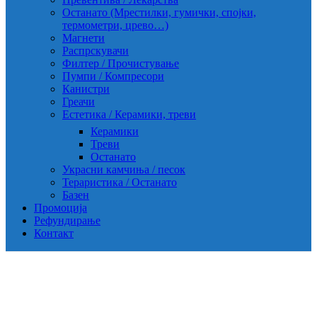
Останато (Мрестилки, гумички, спојки,
термометри, црево…)
Магнети
Распрскувачи
Филтер / Прочистување
Пумпи / Компресори
Канистри
Греачи
Естетика / Керамики, треви
Керамики
Треви
Останато
Украсни камчиња / песок
Тераристика / Останато
Базен
Промоција
Рефундирање
Контакт