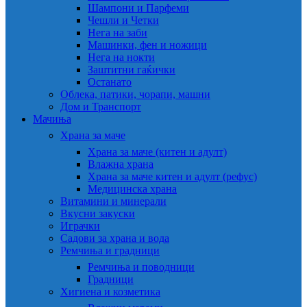
Шампони и Парфеми
Чешли и Четки
Нега на заби
Машинки, фен и ножици
Нега на нокти
Заштитни гаќички
Останато
Облека, патики, чорапи, машни
Дом и Транспорт
Мачиња
Храна за маче
Храна за маче (китен и адулт)
Влажна храна
Храна за маче китен и адулт (рефус)
Медицинска храна
Витамини и минерали
Вкусни закуски
Играчки
Садови за храна и вода
Ремчиња и градници
Ремчиња и поводници
Градници
Хигиена и козметика