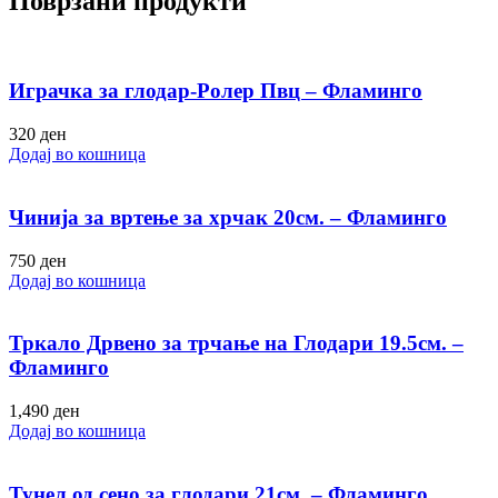
Поврзани продукти
Играчка за глодар-Ролер Пвц – Фламинго
320
ден
Додај во кошница
Чинија за вртење за хрчак 20см. – Фламинго
750
ден
Додај во кошница
Тркало Дрвено за трчање на Глодари 19.5см. –
Фламинго
1,490
ден
Додај во кошница
Тунел од сено за глодари 21см. – Фламинго