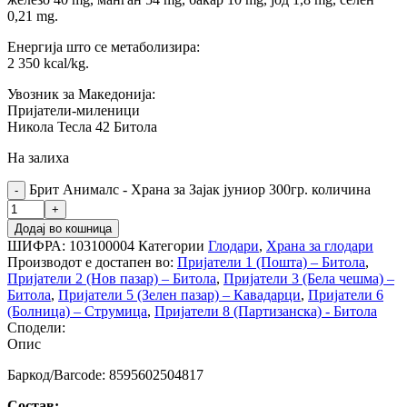
0,21 mg.
Енергија што се метаболизира:
2 350 kcal/kg.
Увозник за Македонија:
Пријатели-миленици
Никола Тесла 42 Битола
На залиха
Брит Анималс - Храна за Зајак јуниор 300гр. количина
Додај во кошница
ШИФРА:
103100004
Категории
Глодари
,
Храна за глодари
Производот е достапен во:
Пријатели 1 (Пошта) – Битола
,
Пријатели 2 (Нов пазар) – Битола
,
Пријатели 3 (Бела чешма) –
Битола
,
Пријатели 5 (Зелен пазар) – Кавадарци
,
Пријатели 6
(Болница) – Струмица
,
Пријатели 8 (Партизанска) - Битола
Сподели:
Опис
Баркод/Barcode: 8595602504817
Состав: