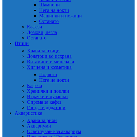
Шампони
Нега на нокти
Машинки и ножици
Останато
Кафези
Домови, легла
Останато
Птици
Храна за птици
Додатоци во исхрана
Витамини и минерали
Хигиена и козметика
Подлога
Нега на нокти
Кафези
Хранилки и поилки
Играчки и лулашки
Опрема за кафез
Гнезда и додатоци
Акваристика
Храна за риби
Аквариуми
Осветлување за аквариум
Превентива / Лекарства