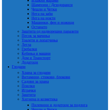
Влажни марами
Шампони / Дезодоранси
Чешли и Четки
Нега на заби
Нега на нокти
Машинки, фен и ножици
Останато
Заштита од надворешни паразити
Песок за мачиња
Тоалети и лопатчиња
Легла
Гребалки
Ќебиња и машни
Дом и Транспорт
Додатоци
Глодари
Храна за глодари
Витамини, стикови, блокови
Садови за храна
Поилки
Играчки
Заштита
Хигиена и козметика
Пилевини и додатоци за подлога
Чешли и Четки