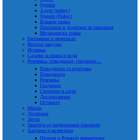
Јуниор
Адулт (рефус)
Јуниор (Рефус)
Влажна храна
Прихрана и додатоци за прихрана
Медицинска храна
Витамини и минерали
Вкусни закуски
Играчки
Садови за храна и вода
Ремчиња, поводници, градници…
Поводници со пуштање
Поводници
Ремчиња
Градници
Синџири и сајли
Дисциплинки
Останато
Маски
Додатоци
Легла
Заштита од надворешни паразити
Хигиена и козметика
Пелени и Влажни марамчиња