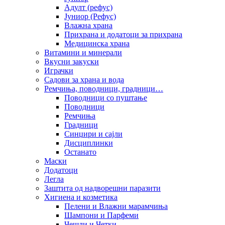
Адулт (рефус)
Јуниор (Рефус)
Влажна храна
Прихрана и додатоци за прихрана
Медицинска храна
Витамини и минерали
Вкусни закуски
Играчки
Садови за храна и вода
Ремчиња, поводници, градници…
Поводници со пуштање
Поводници
Ремчиња
Градници
Синџири и сајли
Дисциплинки
Останато
Маски
Додатоци
Легла
Заштита од надворешни паразити
Хигиена и козметика
Пелени и Влажни марамчиња
Шампони и Парфеми
Чешли и Четки