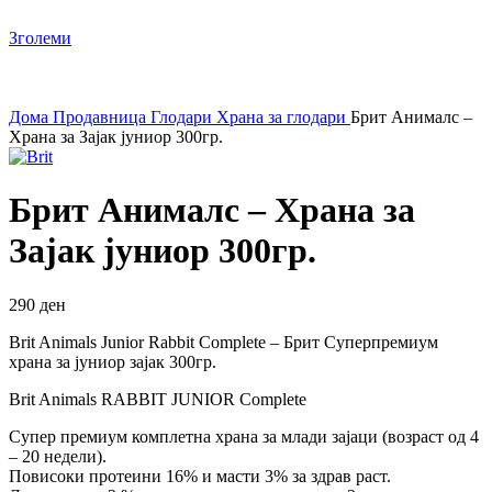
Зголеми
Дома
Продавница
Глодари
Храна за глодари
Брит Анималс –
Храна за Зајак јуниор 300гр.
Брит Анималс – Храна за
Зајак јуниор 300гр.
290
ден
Brit Animals Junior Rabbit Complete – Брит Суперпремиум
храна за јуниор зајак 300гр.
Brit Animals RABBIT JUNIOR Complete
Супер премиум комплетна храна за млади зајаци (возраст од 4
– 20 недели).
Повисоки протеини 16% и масти 3% за здрав раст.