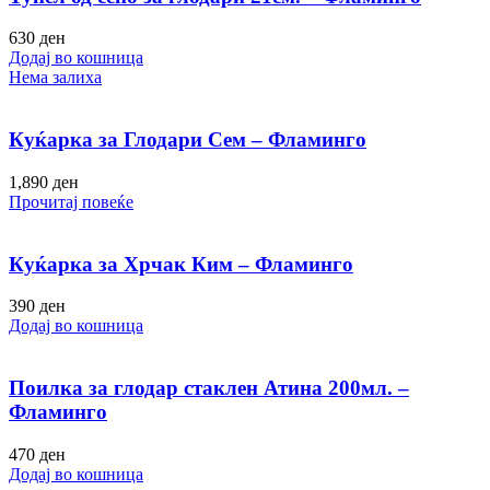
630
ден
Додај во кошница
Нема залиха
Куќарка за Глодари Сем – Фламинго
1,890
ден
Прочитај повеќе
Куќарка за Хрчак Ким – Фламинго
390
ден
Додај во кошница
Поилка за глодар стаклен Атина 200мл. –
Фламинго
470
ден
Додај во кошница