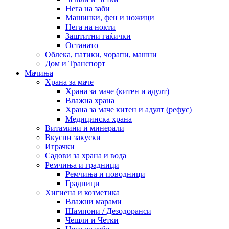
Нега на заби
Машинки, фен и ножици
Нега на нокти
Заштитни гаќички
Останато
Облека, патики, чорапи, машни
Дом и Транспорт
Мачиња
Храна за маче
Храна за маче (китен и адулт)
Влажна храна
Храна за маче китен и адулт (рефус)
Медицинска храна
Витамини и минерали
Вкусни закуски
Играчки
Садови за храна и вода
Ремчиња и градници
Ремчиња и поводници
Градници
Хигиена и козметика
Влажни марами
Шампони / Дезодоранси
Чешли и Четки