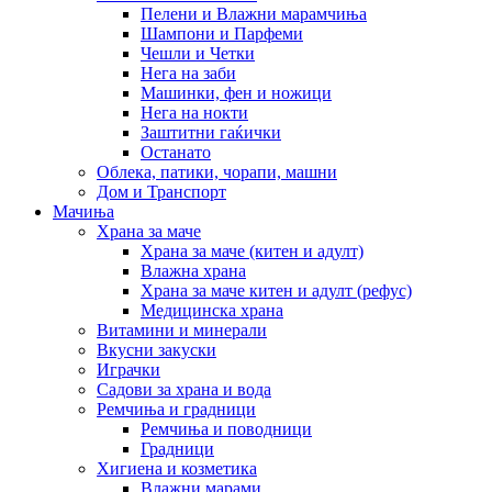
Пелени и Влажни марамчиња
Шампони и Парфеми
Чешли и Четки
Нега на заби
Машинки, фен и ножици
Нега на нокти
Заштитни гаќички
Останато
Облека, патики, чорапи, машни
Дом и Транспорт
Мачиња
Храна за маче
Храна за маче (китен и адулт)
Влажна храна
Храна за маче китен и адулт (рефус)
Медицинска храна
Витамини и минерали
Вкусни закуски
Играчки
Садови за храна и вода
Ремчиња и градници
Ремчиња и поводници
Градници
Хигиена и козметика
Влажни марами