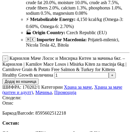
crude fat 20.0%, moisture 10.0%, crude ash 7.5%,
crude fibers 2.0%, calcium 1.3%, phosphorus 1.0%,
sodium 0.5%, magnesium 0.08%
⚡
Metabolizable Energy:
4,150 kcal/kg (Omega-3:
0.60%, Omega-6: 2.70%)
🏭
Origin Country:
Czech Republic (EU)
🇲🇰
Importer for Macedonia:
Prijateli-milenici,
Nicola Tesla 42, Bitola
Карнилов Маче Лосос и Мисирка Китен за мачиња 6кг. –
Карнилов | Karnilov Mace Losos i Misirka Kiten za macinja 6kg |
Carnilove Grain & Potato Free Salmon & Turkey for Kittens
Healthy Growth количина
Додај во кошница
ШИФРА:
170202/1
Категории
Храна за маче
,
Храна за маче
(китен и адулт)
,
Мачиња
,
Промоција
Сподели:
Опис
Баркод/Barcode: 8595602512218
Состав: