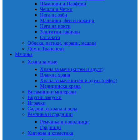
Шампони и Парфеми
Чешли и Четки
Нега на заби
Машинки, фен и ножици
Нега на нокти
Заштитни гаќички
Останато
Облека, патики, чорапи, машни
Дом и Транспорт
Мачиња
Храна за маче
Храна за маче (китен и адулт)
Влажна храна
Храна за маче китен и адулт (рефус)
Медицинска храна
Витамини и минерали
Вкусни закуски
Играчки
Садови за храна и вода
Ремчиња и градници
Ремчиња и поводници
Градници
Хигиена и козметика