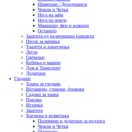
Шампони / Дезодоранси
Чешли и Четки
Нега на заби
Нега на нокти
Машинки, фен и ножици
Останато
Заштита од надворешни паразити
Песок за мачиња
Тоалети и лопатчиња
Легла
Гребалки
Ќебиња и машни
Дом и Транспорт
Додатоци
Глодари
Храна за глодари
Витамини, стикови, блокови
Садови за храна
Поилки
Играчки
Заштита
Хигиена и козметика
Пилевини и додатоци за подлога
Чешли и Четки
Шампони