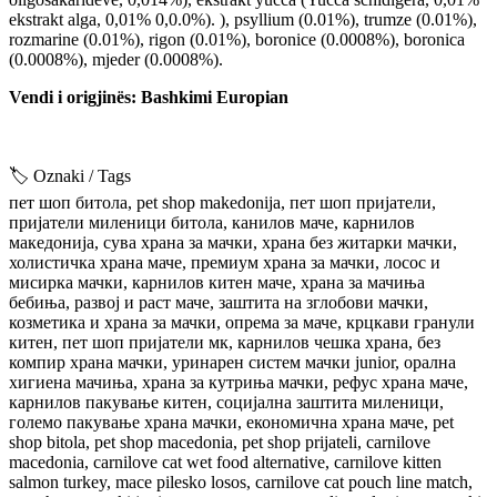
ekstrakt alga, 0,01% 0,0.0%). ), psyllium (0.01%), trumze (0.01%),
rozmarine (0.01%), rigon (0.01%), boronice (0.0008%), boronica
(0.0008%), mjeder (0.0008%).
Vendi i origjinës: Bashkimi Europian
🏷️ Oznaki / Tags
пет шоп битола, pet shop makedonija, пет шоп пријатели,
пријатели миленици битола, канилов маче, карнилов
македонија, сува храна за мачки, храна без житарки мачки,
холистичка храна маче, премиум храна за мачки, лосос и
мисирка мачки, карнилов китен маче, храна за мачиња
бебиња, развој и раст маче, заштита на зглобови мачки,
козметика и храна за мачки, опрема за маче, крцкави гранули
китен, пет шоп пријатели мк, карнилов чешка храна, без
компир храна мачки, уринарен систем мачки junior, орална
хигиена мачиња, храна за кутриња мачки, рефус храна маче,
карнилов пакување китен, социјална заштита миленици,
големо пакување храна мачки, економична храна маче, pet
shop bitola, pet shop macedonia, pet shop prijateli, carnilove
macedonia, carnilove cat wet food alternative, carnilove kitten
salmon turkey, mace pilesko losos, carnilove cat pouch line match,