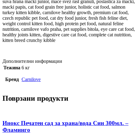
suva hrana macki junior, mace svez rast granuli, poslastica za macki,
macki papis, cat food grain free junior, holistic cat food, salmon
turkey kitten kibble, carnilove healthy growth, premium cat food,
czech republic pet food, cat dry food junior, fresh fish feline diet,
weight control kitten food, high protein pet food, natural feline
nutrition, carnilove vafo praha, pet supplies bitola, eye care cat food,
healthy joints kitten, digestive care cat food, complete cat nutrition,
kitten breed crunchy kibble
Дополнителни информации
Тежина
6 кг
Бренд
Carnilove
Поврзани продукти
Инокс Печатен сад за храна/вода Син 300мл. –
Фламинго