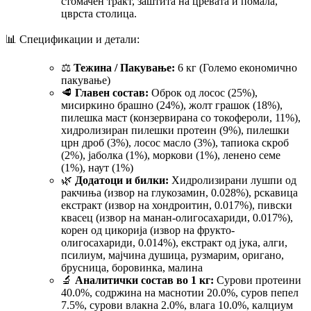
стомачен тракт, заштита на цревата и помала,
цврста столица.
📊 Спецификации и детали:
⚖️
Тежина / Пакување:
6 кг (Големо економично
пакување)
🥩
Главен состав:
Оброк од лосос (25%),
мисиркино брашно (24%), жолт грашок (18%),
пилешка маст (конзервирана со токофероли, 11%),
хидролизиран пилешки протеин (9%), пилешки
црн дроб (3%), лосос масло (3%), тапиока скроб
(2%), јаболка (1%), моркови (1%), ленено семе
(1%), наут (1%)
🌿
Додатоци и билки:
Хидролизирани лушпи од
ракчиња (извор на глукозамин, 0.028%), рскавица
екстракт (извор на хондроитин, 0.017%), пивски
квасец (извор на манан-олигосахариди, 0.017%),
корен од цикорија (извор на фрукто-
олигосахариди, 0.014%), екстракт од јука, алги,
псилиум, мајчина душица, рузмарим, оригано,
брусница, боровинка, малина
🔬
Аналитички состав во 1 кг:
Сурови протеини
40.0%, содржина на маснотии 20.0%, суров пепел
7.5%, сурови влакна 2.0%, влага 10.0%, калциум