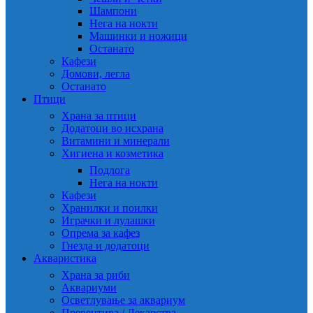
Шампони
Нега на нокти
Машинки и ножици
Останато
Кафези
Домови, легла
Останато
Птици
Храна за птици
Додатоци во исхрана
Витамини и минерали
Хигиена и козметика
Подлога
Нега на нокти
Кафези
Хранилки и поилки
Играчки и лулашки
Опрема за кафез
Гнезда и додатоци
Акваристика
Храна за риби
Аквариуми
Осветлување за аквариум
Превентива / Лекарства