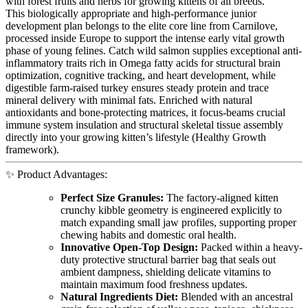
with forest fruits and herbs for growing kittens of all breeds.
This biologically appropriate and high-performance junior
development plan belongs to the elite core line from Carnilove,
processed inside Europe to support the intense early vital growth
phase of young felines. Catch wild salmon supplies exceptional anti-
inflammatory traits rich in Omega fatty acids for structural brain
optimization, cognitive tracking, and heart development, while
digestible farm-raised turkey ensures steady protein and trace
mineral delivery with minimal fats. Enriched with natural
antioxidants and bone-protecting matrices, it focus-beams crucial
immune system insulation and structural skeletal tissue assembly
directly into your growing kitten’s lifestyle (Healthy Growth
framework).
✨ Product Advantages:
Perfect Size Granules:
The factory-aligned kitten
crunchy kibble geometry is engineered explicitly to
match expanding small jaw profiles, supporting proper
chewing habits and domestic oral health.
Innovative Open-Top Design:
Packed within a heavy-
duty protective structural barrier bag that seals out
ambient dampness, shielding delicate vitamins to
maintain maximum food freshness updates.
Natural Ingredients Diet:
Blended with an ancestral