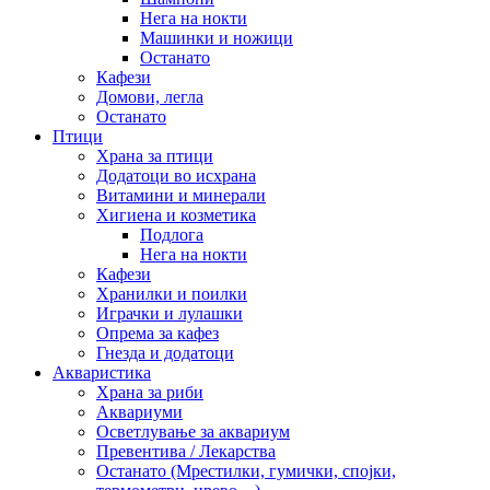
Нега на нокти
Машинки и ножици
Останато
Кафези
Домови, легла
Останато
Птици
Храна за птици
Додатоци во исхрана
Витамини и минерали
Хигиена и козметика
Подлога
Нега на нокти
Кафези
Хранилки и поилки
Играчки и лулашки
Опрема за кафез
Гнезда и додатоци
Акваристика
Храна за риби
Аквариуми
Осветлување за аквариум
Превентива / Лекарства
Останато (Мрестилки, гумички, спојки,