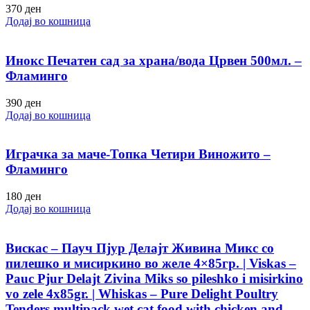
370
ден
Додај во кошница
Инокс Печатен сад за храна/вода Црвен 500мл. –
Фламинго
390
ден
Додај во кошница
Играчка за маче-Топка Четири Виножито –
Фламинго
180
ден
Додај во кошница
Вискас – Пауч Пјур Делајт Живина Микс со
пилешко и мисиркино во желе 4×85гр. | Viskas –
Pauc Pjur Delajt Zivina Miks so pileshko i misirkino
vo zele 4x85gr. | Whiskas – Pure Delight Poultry
Tenders multipack wet cat food with chicken and