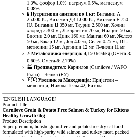
1.3%, фосфор 1.0%, натриум 0.5%, магнезиум
0.08%
🧪
Нутритивни адитиви во 1 кг:
Витамин А
25.000 IU, Витамин Д3 1.000 IU, Витамин Е 750
IU, Витамин Ц 350 мг, Таурин 2.500 мг, Холин
хлорид 2.300 мг, Л-карнитин 70 мг, Ниацин 50 мг,
Биотин 2.0 мг, Цинк 160 мг, Манган 60 мг, Железо
50 мг, Бакар 12 мг, Јод 4.0 мг, Селен 0.25 мг, DL-
метионин 15 мг, Аргинин 12 мг, Л-лизин 11 мг
⚡
Метаболичка енергија:
4,150 kcal/kg (Омега-3:
0.60%, Омега-6: 2.70%)
🏭
Производител:
Карнилов (Carnilove / VAFO
Praha) – Чешка (ЕУ)
🇲🇰
Увозник за Македонија:
Пријатели –
миленици, Никола Тесла 42, Битола
[ENGLISH LANGUAGE]
Product Title
Carnilove Grain & Potato Free Salmon & Turkey for Kittens
Healthy Growth 6kg
Product Description
Super premium, holistic grain-free and potato-free dry cat food
formulated with high-purity wild salmon and turkey meat, packed