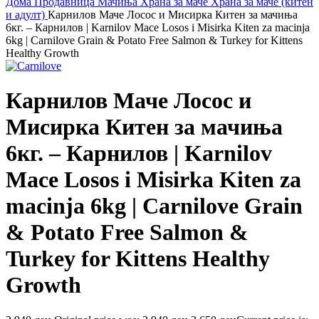
Дома
Продавница
Мачиња
Храна за маче
Храна за маче (китен
и адулт)
Карнилов Маче Лосос и Мисирка Китен за мачиња
6кг. – Карнилов | Karnilov Mace Losos i Misirka Kiten za macinja
6kg | Carnilove Grain & Potato Free Salmon & Turkey for Kittens
Healthy Growth
Карнилов Маче Лосос и
Мисирка Китен за мачиња
6кг. – Карнилов | Karnilov
Mace Losos i Misirka Kiten za
macinja 6kg | Carnilove Grain
& Potato Free Salmon &
Turkey for Kittens Healthy
Growth