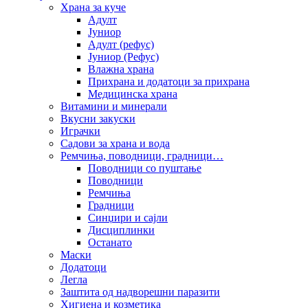
Храна за куче
Адулт
Јуниор
Адулт (рефус)
Јуниор (Рефус)
Влажна храна
Прихрана и додатоци за прихрана
Медицинска храна
Витамини и минерали
Вкусни закуски
Играчки
Садови за храна и вода
Ремчиња, поводници, градници…
Поводници со пуштање
Поводници
Ремчиња
Градници
Синџири и сајли
Дисциплинки
Останато
Маски
Додатоци
Легла
Заштита од надворешни паразити
Хигиена и козметика