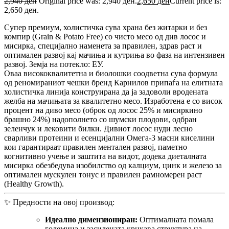
2,940
ден
Original price was: 2,940 ден.
2,650
ден
Current price is:
2,650 ден.
Супер премиум, холистичка сува храна без житарки и без
компир (Grain & Potato Free) со чисто месо од див лосос и
мисирка, специјално наменета за правилен, здрав раст и
оптимален развој кај мачиња и кутриња во фаза на интензивен
развој. Земја на потекло: ЕУ.
Оваа висококвалитетна и биолошки соодветна сува формула
од реномираниот чешки бренд Карнилов припаѓа на елитната
холистичка линија конструирана да ја задоволи вродената
желба на мачињата за квалитетно месо. Изработена е со висок
процент на диво месо (оброк од лосос 25% и мисиркино
брашно 24%) надополнето со шумски плодови, одбран
зеленчук и лековити билки. Дивиот лосос нуди лесно
сварливи протеини и есенцијални Омега-3 масни киселини
кои гарантираат правилен ментален развој, паметно
когнитивно учење и заштита на видот, додека диеталната
мисирка обезбедува изобилство од калциум, цинк и железо за
оптимален мускулен тонус и правилен рамномерен раст
(Healthy Growth).
✨ Предности на овој производ:
Идеално димензиониран:
Оптималната помала
големина и засилената крцкава структура на