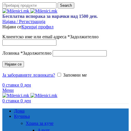
Search
Бесплатна испорака за нарачки над 1500 ден.
Најава / Регистрација
Најави се
Креирај профил
Клиентско име или email адреса
*
Задолжително
Лозинка
*
Задолжително
Најави се
Ја заборавивте лозинката?
Запомни ме
0
ставки
0
ден
Мени
0
ставки
0
ден
Дома
Кучиња
Храна за куче
Адулт