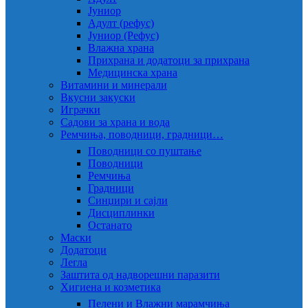
Јуниор
Адулт (рефус)
Јуниор (Рефус)
Влажна храна
Прихрана и додатоци за прихрана
Медицинска храна
Витамини и минерали
Вкусни закуски
Играчки
Садови за храна и вода
Ремчиња, поводници, градници…
Поводници со пуштање
Поводници
Ремчиња
Градници
Синџири и сајли
Дисциплинки
Останато
Маски
Додатоци
Легла
Заштита од надворешни паразити
Хигиена и козметика
Пелени и Влажни марамчиња