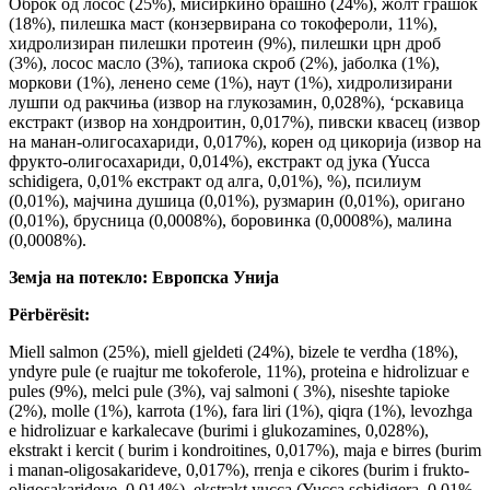
Оброк од лосос (25%), мисиркино брашно (24%), жолт грашок
(18%), пилешка маст (конзервирана со токофероли, 11%),
хидролизиран пилешки протеин (9%), пилешки црн дроб
(3%), лосос масло (3%), тапиока скроб (2%), јаболка (1%),
моркови (1%), ленено семе (1%), наут (1%), хидролизирани
лушпи од ракчиња (извор на глукозамин, 0,028%), ‘рскавица
екстракт (извор на хондроитин, 0,017%), пивски квасец (извор
на манан-олигосахариди, 0,017%), корен од цикорија (извор на
фрукто-олигосахариди, 0,014%), екстракт од јука (Yucca
schidigera, 0,01% екстракт од алга, 0,01%), %), псилиум
(0,01%), мајчина душица (0,01%), рузмарин (0,01%), оригано
(0,01%), брусница (0,0008%), боровинка (0,0008%), малина
(0,0008%).
Земја на потекло: Европска Унија
Përbërësit:
Miell salmon (25%), miell gjeldeti (24%), bizele te verdha (18%),
yndyre pule (e ruajtur me tokoferole, 11%), proteina e hidrolizuar e
pules (9%), melci pule (3%), vaj salmoni ( 3%), niseshte tapioke
(2%), molle (1%), karrota (1%), fara liri (1%), qiqra (1%), levozhga
e hidrolizuar e karkalecave (burimi i glukozamines, 0,028%),
ekstrakt i kercit ( burim i kondroitines, 0,017%), maja e birres (burim
i manan-oligosakarideve, 0,017%), rrenja e cikores (burim i frukto-
oligosakarideve, 0,014%), ekstrakt yucca (Yucca schidigera, 0,01%