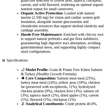
grain-free selection of yellow peas, tapioca, chickpeas,
carrots, and wild flaxseed, rendering an optimal organic
nutrient output for small carnivores.
Organic Active Protection:
Loaded with natural
taurine (2,500 mg) for vision and cardiac system grid
insulation, alongside marine glucosamine and
chondroitin resources that support skeletal elasticity and
cartilage assembly.
Hassle-Free Maintenance:
Enriched with chicory root
to support natural prebiotics and gut flora stabilizers,
guaranteeing high digestive tract absorption, avoiding
gastrointestinal stress, and supporting highly compact
stool configurations.
📊 Specifications:
📐
Model Profile:
Grain & Potato Free Kitten Salmon
& Turkey (Healthy Growth Formula)
🥩
Core Composition:
Salmon meat meal (25%),
turkey meat meal (24%), yellow peas (18%), chicken
fat (preserved with tocopherols, 11%), hydrolyzed
chicken protein (9%), chicken liver (3%), salmon oil
(3%), tapioca starch (2%), dried apples (1%), carrots
(1%), flaxseed (1%), chickpeas (1%)
🔬
Analytical Constituents:
Crude protein 40.0%,