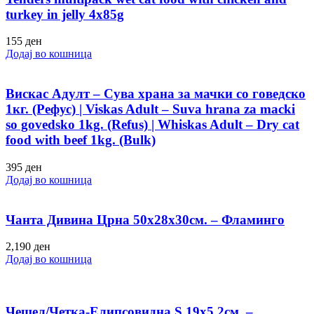
turkey in jelly 4x85g
155
ден
Додај во кошница
Вискас Адулт – Сува храна за мачки со говедско
1кг. (Рефус) | Viskas Adult – Suva hrana za macki
so govedsko 1kg. (Refus) | Whiskas Adult – Dry cat
food with beef 1kg. (Bulk)
395
ден
Додај во кошница
Чанта Дивина Црна 50х28х30см. – Фламинго
2,190
ден
Додај во кошница
Чешел/Четка-Елипсовидна S 19х5.2см. –