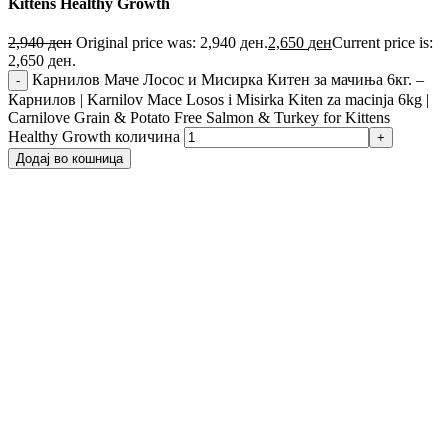
Kittens Healthy Growth
2,940
ден
Original price was: 2,940 ден.
2,650
ден
Current price is:
2,650 ден.
Карнилов Маче Лосос и Мисирка Китен за мачиња 6кг. –
Карнилов | Karnilov Mace Losos i Misirka Kiten za macinja 6kg |
Carnilove Grain & Potato Free Salmon & Turkey for Kittens
Healthy Growth количина
Додај во кошница