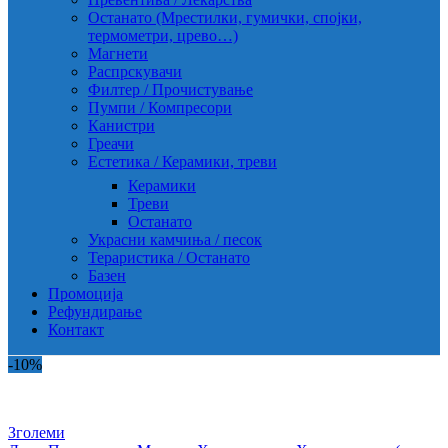
Останато (Мрестилки, гумички, спојки,
термометри, црево…)
Магнети
Распрскувачи
Филтер / Прочистување
Пумпи / Компресори
Канистри
Греачи
Естетика / Керамики, треви
Керамики
Треви
Останато
Украсни камчиња / песок
Тераристика / Останато
Базен
Промоција
Рефундирање
Контакт
-10%
Зголеми