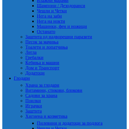
Влажни марами
Шампони / Дезодоранси
Чешли и Четки
Нега на заби
Нега на нокти
Машинки, фен и ножици
Останато
Заштита од надворешни паразити
Песок за мачиња
Тоалети и лопатчиња
Легла
Гребалки
Ќебиња и машни
Дом и Транспорт
Додатоци
Глодари
Храна за глодари
Витамини, стикови, блокови
Садови за храна
Поилки
Играчки
Заштита
Хигиена и козметика
Пилевини и додатоци за подлога
Чешли и Четки