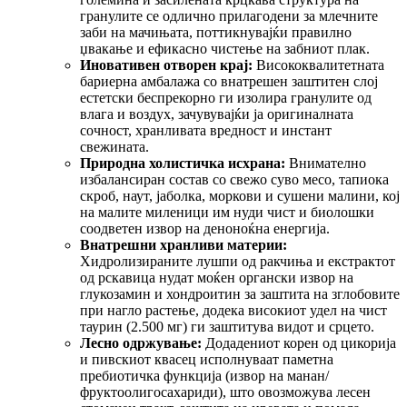
гранулите се одлично прилагодени за млечните
заби на мачињата, поттикнувајќи правилно
џвакање и ефикасно чистење на забниот плак.
Иновативен отворен крај:
Висококвалитетната
бариерна амбалажа со внатрешен заштитен слој
естетски беспрекорно ги изолира гранулите од
влага и воздух, зачувувајќи ја оригиналната
сочност, хранливата вредност и инстант
свежината.
Природна холистичка исхрана:
Внимателно
избалансиран состав со свежо суво месо, тапиока
скроб, наут, јаболка, моркови и сушени малини, кој
на малите миленици им нуди чист и биолошки
соодветен извор на деноноќна енергија.
Внатрешни хранливи материи:
Хидролизираните лушпи од ракчиња и екстрактот
од рскавица нудат моќен органски извор на
глукозамин и хондроитин за заштита на зглобовите
при нагло растење, додека високиот удел на чист
таурин (2.500 мг) ги заштитува видот и срцето.
Лесно одржување:
Додадениот корен од цикорија
и пивскиот квасец исполнуваат паметна
пребиотичка функција (извор на манан/
фруктоолигосахариди), што овозможува лесен