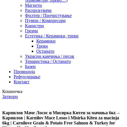
термометри, црево…)
Магнети
Распрскувачи
Филтер / Прочистување
Пумпи / Компресори
Канистри
Греачи
Естетика / Керамики, треви
Керамики
Треви
Останато
Украсни камчиња / песок
Тераристика / Останато
Базен
Промоција
Рефундирање
Контакт
Кошничка
Затвори
Карнилов Маче Лосос и Мисирка Китен за мачиња 6кг. –
Карнилов | Karnilov Mace Losos i Misirka Kiten za macinja
6kg | Carnilove Grain & Potato Free Salmon & Turkey for