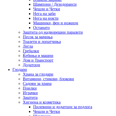
Шампони / Дезодоранси
Чешли и Четки
Нега на заби
Нега на нокти
Машинки, фен и ножици
Останато
Заштита од надворешни паразити
Песок за мачиња
Тоалети и лопатчиња
Легла
Гребалки
Ќебиња и машни
Дом и Транспорт
Додатоци
Глодари
Храна за глодари
Витамини, стикови, блокови
Садови за храна
Поилки
Играчки
Заштита
Хигиена и козметика
Пилевини и додатоци за подлога
Чешли и Четки