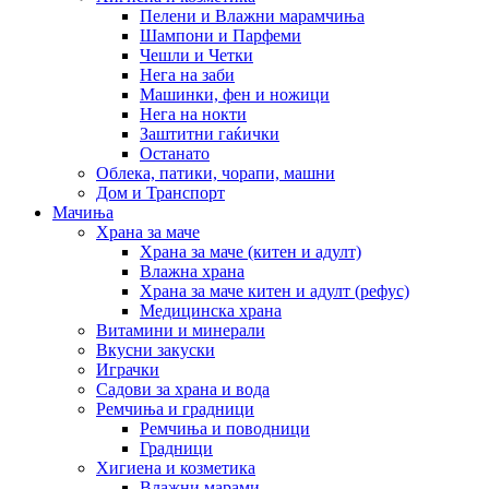
Пелени и Влажни марамчиња
Шампони и Парфеми
Чешли и Четки
Нега на заби
Машинки, фен и ножици
Нега на нокти
Заштитни гаќички
Останато
Облека, патики, чорапи, машни
Дом и Транспорт
Мачиња
Храна за маче
Храна за маче (китен и адулт)
Влажна храна
Храна за маче китен и адулт (рефус)
Медицинска храна
Витамини и минерали
Вкусни закуски
Играчки
Садови за храна и вода
Ремчиња и градници
Ремчиња и поводници
Градници
Хигиена и козметика
Влажни марами