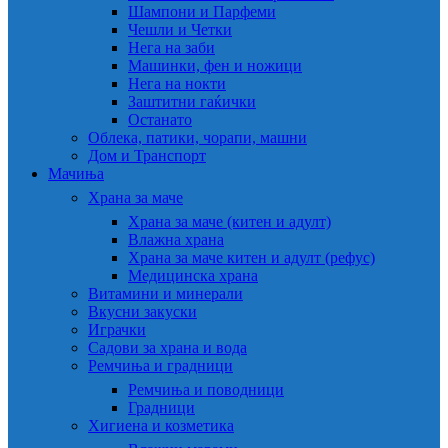
Шампони и Парфеми
Чешли и Четки
Нега на заби
Машинки, фен и ножици
Нега на нокти
Заштитни гаќички
Останато
Облека, патики, чорапи, машни
Дом и Транспорт
Мачиња
Храна за маче
Храна за маче (китен и адулт)
Влажна храна
Храна за маче китен и адулт (рефус)
Медицинска храна
Витамини и минерали
Вкусни закуски
Играчки
Садови за храна и вода
Ремчиња и градници
Ремчиња и поводници
Градници
Хигиена и козметика