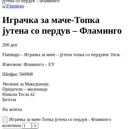
јутена со пердув – Фламинго
Играчка за маче-Топка
јутена со пердув – Фламинго
200
ден
Flamingo – Играчка за маче – јутена топка со пердувче 16см.
Извозник: Фламинго – ЕУ
Шифра: 560908
Увозник за Македонија:
Пријатели – миленици
Никола Тесла 42
Битола
На залиха
Играчка за маче-Топка јутена со пердув - Фламинго
количина