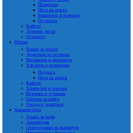
Шампони
Нега на нокти
Машинки и ножици
Останато
Кафези
Домови, легла
Останато
Птици
Храна за птици
Додатоци во исхрана
Витамини и минерали
Хигиена и козметика
Подлога
Нега на нокти
Кафези
Хранилки и поилки
Играчки и лулашки
Опрема за кафез
Гнезда и додатоци
Акваристика
Храна за риби
Аквариуми
Осветлување за аквариум
Превентива / Лекарства