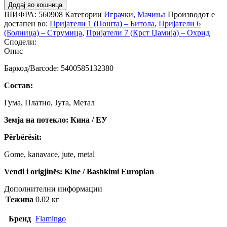
Додај во кошница
ШИФРА:
560908
Категории
Играчки
,
Мачиња
Производот е
достапен во:
Пријатели 1 (Пошта) – Битола
,
Пријатели 6
(Болница) – Струмица
,
Пријатели 7 (Крст Џамија) – Охрид
Сподели:
Опис
Баркод/Barcode: 5400585132380
Состав:
Гума, Платно, Јута, Метал
Земја на потекло: Кина / ЕУ
Përbërësit:
Gome, kanavace, jute, metal
Vendi i origjinës: Kine / Bashkimi Europian
Дополнителни информации
Тежина
0.02 кг
Бренд
Flamingo