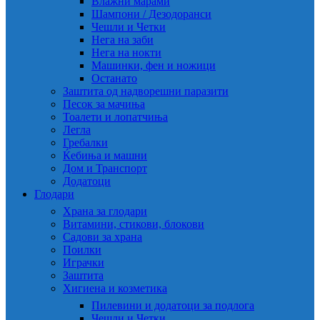
Влажни марами
Шампони / Дезодоранси
Чешли и Четки
Нега на заби
Нега на нокти
Машинки, фен и ножици
Останато
Заштита од надворешни паразити
Песок за мачиња
Тоалети и лопатчиња
Легла
Гребалки
Ќебиња и машни
Дом и Транспорт
Додатоци
Глодари
Храна за глодари
Витамини, стикови, блокови
Садови за храна
Поилки
Играчки
Заштита
Хигиена и козметика
Пилевини и додатоци за подлога
Чешли и Четки