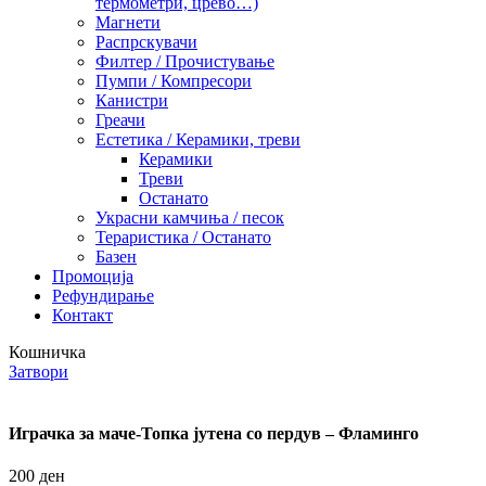
термометри, црево…)
Магнети
Распрскувачи
Филтер / Прочистување
Пумпи / Компресори
Канистри
Греачи
Естетика / Керамики, треви
Керамики
Треви
Останато
Украсни камчиња / песок
Тераристика / Останато
Базен
Промоција
Рефундирање
Контакт
Кошничка
Затвори
Играчка за маче-Топка јутена со пердув – Фламинго
200
ден