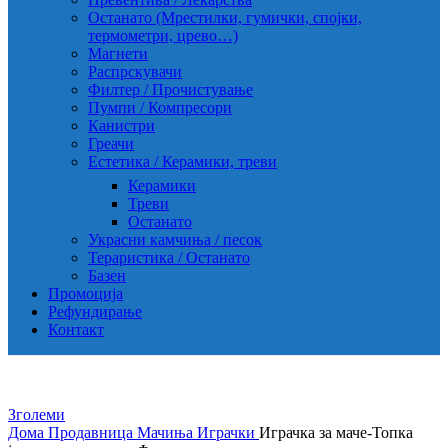
Останато (Мрестилки, гумички, спојки,
термометри, црево…)
Магнети
Распрскувачи
Филтер / Прочистување
Пумпи / Компресори
Канистри
Греачи
Естетика / Керамики, треви
Керамики
Треви
Останато
Украсни камчиња / песок
Тераристика / Останато
Базен
Промоција
Рефундирање
Контакт
Зголеми
Дома
Продавница
Мачиња
Играчки
Играчка за маче-Топка