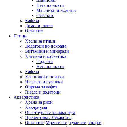
Шампони
Нега на нокти
Машинки и ножици
Останато
Кафези
Домови, легла
Останато
Птици
Храна за птици
Додатоци во исхрана
Витамини и минерали
Хигиена и козметика
Подлога
Нега на нокти
Кафези
Хранилки и поилки
Играчки и лулашки
Опрема за кафез
Гнезда и додатоци
Акваристика
Храна за риби
Аквариуми
Осветлување за аквариум
Превентива / Лекарства
Останато (Мрестилки, гумички, спојки,