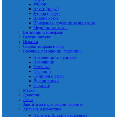
Јуниор
Адулт (рефус)
Јуниор (Рефус)
Влажна храна
Прихрана и додатоци за прихрана
Медицинска храна
Витамини и минерали
Вкусни закуски
Играчки
Садови за храна и вода
Ремчиња, поводници, градници…
Поводници со пуштање
Поводници
Ремчиња
Градници
Синџири и сајли
Дисциплинки
Останато
Маски
Додатоци
Легла
Заштита од надворешни паразити
Хигиена и козметика
Пелени и Влажни марамчиња