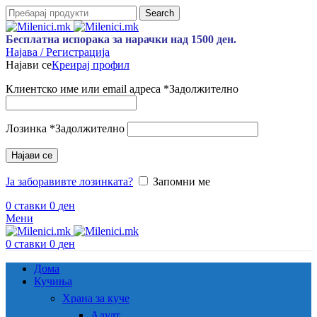
Search
Бесплатна испорака за нарачки над 1500 ден.
Најава / Регистрација
Најави се
Креирај профил
Клиентско име или email адреса
*
Задолжително
Лозинка
*
Задолжително
Најави се
Ја заборавивте лозинката?
Запомни ме
0
ставки
0
ден
Мени
0
ставки
0
ден
Дома
Кучиња
Храна за куче
Адулт