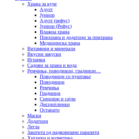
Храна за куче
Адулт
Јуниор
Адулт (рефус)
Јуниор (Рефус)
Влажна храна
Прихрана и додатоци за прихрана
Медицинска храна
Витамини и минерали
Вкусни закуски
Играчки
Садови за храна и вода
Ремчиња, поводници, градници…
Поводници со пуштање
Поводници
Ремчиња
Градници
Синџири и сајли
Дисциплинки
Останато
Маски
Додатоци
Легла
Заштита од надворешни паразити
Хигиена и козметика