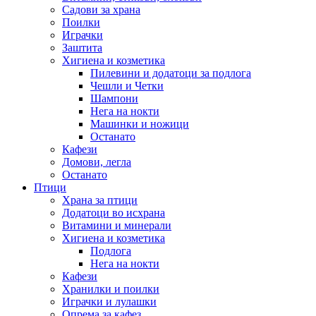
Садови за храна
Поилки
Играчки
Заштита
Хигиена и козметика
Пилевини и додатоци за подлога
Чешли и Четки
Шампони
Нега на нокти
Машинки и ножици
Останато
Кафези
Домови, легла
Останато
Птици
Храна за птици
Додатоци во исхрана
Витамини и минерали
Хигиена и козметика
Подлога
Нега на нокти
Кафези
Хранилки и поилки
Играчки и лулашки
Опрема за кафез