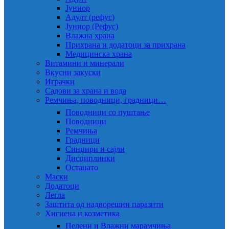
Јуниор
Адулт (рефус)
Јуниор (Рефус)
Влажна храна
Прихрана и додатоци за прихрана
Медицинска храна
Витамини и минерали
Вкусни закуски
Играчки
Садови за храна и вода
Ремчиња, поводници, градници…
Поводници со пуштање
Поводници
Ремчиња
Градници
Синџири и сајли
Дисциплинки
Останато
Маски
Додатоци
Легла
Заштита од надворешни паразити
Хигиена и козметика
Пелени и Влажни марамчиња