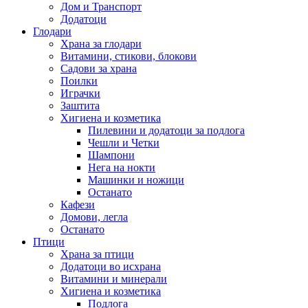
Дом и Транспорт
Додатоци
Глодари
Храна за глодари
Витамини, стикови, блокови
Садови за храна
Поилки
Играчки
Заштита
Хигиена и козметика
Пилевини и додатоци за подлога
Чешли и Четки
Шампони
Нега на нокти
Машинки и ножици
Останато
Кафези
Домови, легла
Останато
Птици
Храна за птици
Додатоци во исхрана
Витамини и минерали
Хигиена и козметика
Подлога