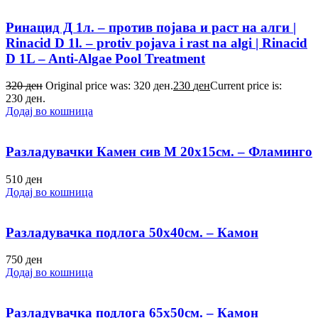
Ринацид Д 1л. – против појава и раст на алги |
Rinacid D 1l. – protiv pojava i rast na algi | Rinacid
D 1L – Anti-Algae Pool Treatment
320
ден
Original price was: 320 ден.
230
ден
Current price is:
230 ден.
Додај во кошница
Разладувачки Камен сив M 20х15см. – Фламинго
510
ден
Додај во кошница
Разладувачка подлога 50х40см. – Камон
750
ден
Додај во кошница
Разладувачка подлога 65х50см. – Камон