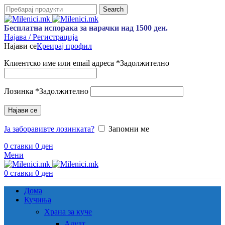
Search
Бесплатна испорака за нарачки над 1500 ден.
Најава / Регистрација
Најави се
Креирај профил
Клиентско име или email адреса
*
Задолжително
Лозинка
*
Задолжително
Најави се
Ја заборавивте лозинката?
Запомни ме
0
ставки
0
ден
Мени
0
ставки
0
ден
Дома
Кучиња
Храна за куче
Адулт