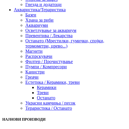
Гнезда и додатоци
Акваристика/Тераристика
Базен
Храна за риби
Аквариуми
Осветлување за аквариум
Превентива / Лекарства
Останато (Мрестилки, гумички, спојки,
термометри, црево...)
Магнети
Распрскувачи
Филтер / Прочистување
Пумпи / Компресори
Канистри
Греачи
Естетика / Керамики, треви
Керамики
Треви
Останато
Украсни камчиња / песок
Тераристика / Останато
НАЈНОВИ ПРОИЗВОДИ