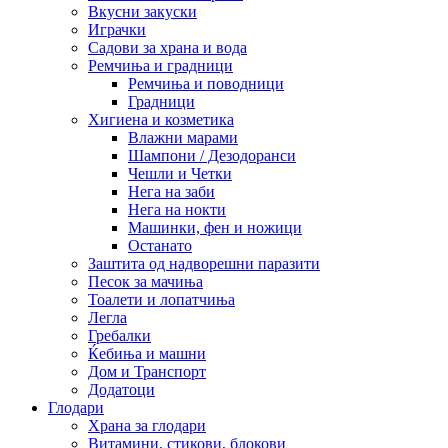
Вкусни закуски
Играчки
Садови за храна и вода
Ремчиња и градници
Ремчиња и поводници
Градници
Хигиена и козметика
Влажни марами
Шампони / Дезодоранси
Чешли и Четки
Нега на заби
Нега на нокти
Машинки, фен и ножици
Останато
Заштита од надворешни паразити
Песок за мачиња
Тоалети и лопатчиња
Легла
Гребалки
Ќебиња и машни
Дом и Транспорт
Додатоци
Глодари
Храна за глодари
Витамини, стикови, блокови