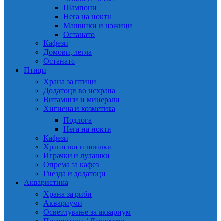
Шампони
Нега на нокти
Машинки и ножици
Останато
Кафези
Домови, легла
Останато
Птици
Храна за птици
Додатоци во исхрана
Витамини и минерали
Хигиена и козметика
Подлога
Нега на нокти
Кафези
Хранилки и поилки
Играчки и лулашки
Опрема за кафез
Гнезда и додатоци
Акваристика
Храна за риби
Аквариуми
Осветлување за аквариум
Превентива / Лекарства