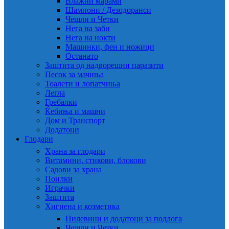
Влажни марами
Шампони / Дезодоранси
Чешли и Четки
Нега на заби
Нега на нокти
Машинки, фен и ножици
Останато
Заштита од надворешни паразити
Песок за мачиња
Тоалети и лопатчиња
Легла
Гребалки
Ќебиња и машни
Дом и Транспорт
Додатоци
Глодари
Храна за глодари
Витамини, стикови, блокови
Садови за храна
Поилки
Играчки
Заштита
Хигиена и козметика
Пилевини и додатоци за подлога
Чешли и Четки