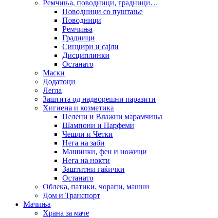
Ремчиња, поводници, градници…
Поводници со пуштање
Поводници
Ремчиња
Градници
Синџири и сајли
Дисциплинки
Останато
Маски
Додатоци
Легла
Заштита од надворешни паразити
Хигиена и козметика
Пелени и Влажни марамчиња
Шампони и Парфеми
Чешли и Четки
Нега на заби
Машинки, фен и ножици
Нега на нокти
Заштитни гаќички
Останато
Облека, патики, чорапи, машни
Дом и Транспорт
Мачиња
Храна за маче