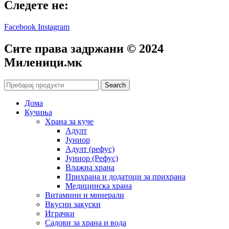
Следете не:
Facebook
Instagram
Сите права задржани © 2024
Mиленици.мк
Search
Дома
Кучиња
Храна за куче
Адулт
Јуниор
Адулт (рефус)
Јуниор (Рефус)
Влажна храна
Прихрана и додатоци за прихрана
Медицинска храна
Витамини и минерали
Вкусни закуски
Играчки
Садови за храна и вода