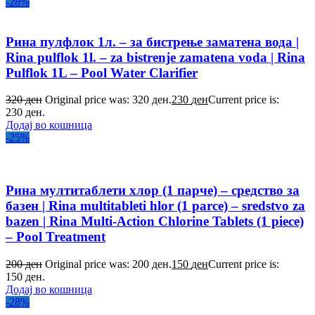
-28%
Рина пулфлок 1л. – за бистрење заматена вода |
Rina pulflok 1l. – za bistrenje zamatena voda | Rina
Pulflok 1L – Pool Water Clarifier
320
ден
Original price was: 320 ден.
230
ден
Current price is:
230 ден.
Додај во кошница
-25%
Рина мултитаблети хлор (1 парче) – средство за
базен | Rina multitableti hlor (1 parce) – sredstvo za
bazen | Rina Multi-Action Chlorine Tablets (1 piece)
– Pool Treatment
200
ден
Original price was: 200 ден.
150
ден
Current price is:
150 ден.
Додај во кошница
-28%