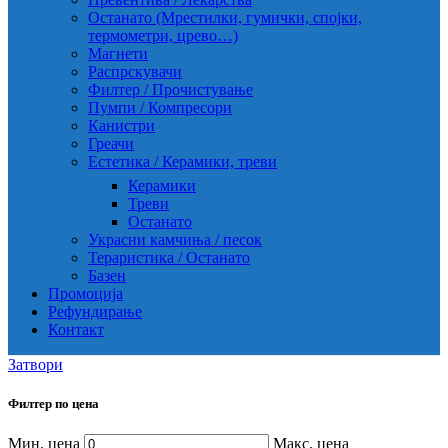
Останато (Мрестилки, гумички, спојки,
термометри, црево…)
Магнети
Распрскувачи
Филтер / Прочистување
Пумпи / Компресори
Канистри
Греачи
Естетика / Керамики, треви
Керамики
Треви
Останато
Украсни камчиња / песок
Тераристика / Останато
Базен
Промоција
Рефундирање
Контакт
Затвори
Филтер по цена
Мин. цена
Макс. цена