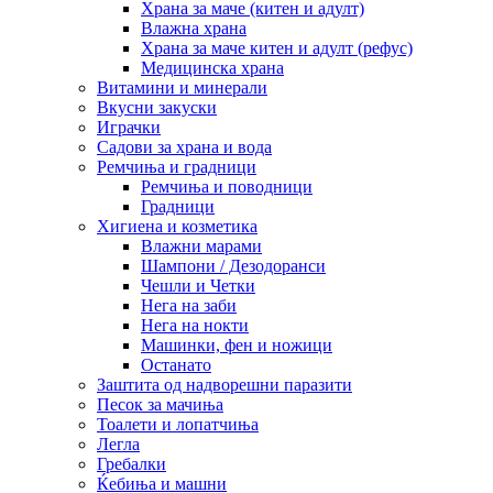
Храна за маче (китен и адулт)
Влажна храна
Храна за маче китен и адулт (рефус)
Медицинска храна
Витамини и минерали
Вкусни закуски
Играчки
Садови за храна и вода
Ремчиња и градници
Ремчиња и поводници
Градници
Хигиена и козметика
Влажни марами
Шампони / Дезодоранси
Чешли и Четки
Нега на заби
Нега на нокти
Машинки, фен и ножици
Останато
Заштита од надворешни паразити
Песок за мачиња
Тоалети и лопатчиња
Легла
Гребалки
Ќебиња и машни