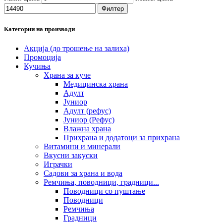
Филтер
Категории на производи
Акција (до трошење на залиха)
Промоција
Кучиња
Храна за куче
Медицинска храна
Адулт
Јуниор
Адулт (рефус)
Јуниор (Рефус)
Влажна храна
Прихрана и додатоци за прихрана
Витамини и минерали
Вкусни закуски
Играчки
Садови за храна и вода
Ремчиња, поводници, градници...
Поводници со пуштање
Поводници
Ремчиња
Градници