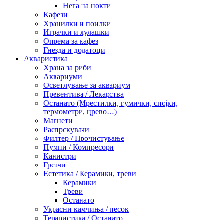
Нега на нокти
Кафези
Хранилки и поилки
Играчки и лулашки
Опрема за кафез
Гнезда и додатоци
Акваристика
Храна за риби
Аквариуми
Осветлување за аквариум
Превентива / Лекарства
Останато (Мрестилки, гумички, спојки,
термометри, црево…)
Магнети
Распрскувачи
Филтер / Прочистување
Пумпи / Компресори
Канистри
Греачи
Естетика / Керамики, треви
Керамики
Треви
Останато
Украсни камчиња / песок
Тераристика / Останато