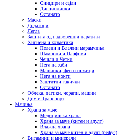
Синџири и сајли
Дисциплинки
Останато
Маски
Додатоци
Легла
Заштита од надворешни паразити
Хигиена и козметика
Пелени и Влажни марамчиња
Шампони и Парфеми
Чешли и Четки
Нега на заби
Машинки, фен и ножици
Нега на нокти
Заштитни гаќички
Останато
Облека, патики, чорапи, машни
Дом и Транспорт
Мачиња
Храна за маче
Медицинска храна
Храна за маче (китен и адулт)
Влажна храна
Храна за маче китен и адулт (рефус)
Витамини и минерали