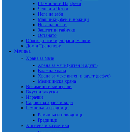
Шампони и Парфеми
Чешли и Четки
Нега на заби
Машинки, фен и ножици
Нега на нокти
Заштитни гаќички
Останато
Облека, патики, чорапи, машни
Дом и Транспорт
Мачиња
Храна за маче
Храна за маче (китен и адулт)
Влажна храна
Храна за маче китен и адулт (рефус)
Медицинска храна
Витамини и минерали
Вкусни закуски
Играчки
Садови за храна и вода
Ремчиња и градници
Ремчиња и поводници
Градници
Хигиена и козметика