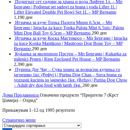
Подигнат сет садови за храна и вода Лифтер 1л. – Мп
Бергамо | Podignat set sadovi za hrana i voda Lifter 1l. |
Lifter Elevated Double Pet Bowl Set 1L – MP Bergamo
1,190
ден
Играчка за куче Топка Палота Мини 6.5см. – Мп
Бергамо | Igracka za kuce Topka Palota Mini 6.5sm.| Palota
Mini Dog Ball Toy 6.5cm – MP Bergamo
290
ден
Играчка за куче Коска Мастикосо – Мп Бергамо | Igracka
za kuce Koska Mastikoso | Masticoso Dog Bone Toy – MP
Bergamo
290
ден
Куќарка за миленици Прстен – Мп Бергамо | Kukarka za
milenici Prsten | Ring Enclosed Pet House – MP Bergamo
2,390
ден
Пурина Дог Чау – Сува храна за возрасни кучиња со
јагнешко 1кг. (Рефус) | Purina Dog Chau – Suva hrana za
vozrasni kucinja so jagnesko 1kg. (Refus) | Purina Dog Chow
– Adult dry dog food with lamb 1kg.
260
ден
Дома
Продавница
Означени продукти “Пријатели 7 (Крст
Џамија) – Охрид”
Прикажувам 1–12 од 1995 резултати
Странично мени