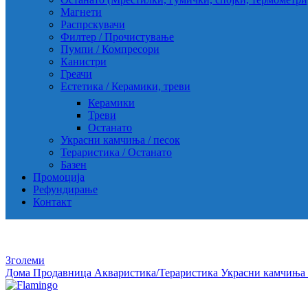
Магнети
Распрскувачи
Филтер / Прочистување
Пумпи / Компресори
Канистри
Греачи
Естетика / Керамики, треви
Керамики
Треви
Останато
Украсни камчиња / песок
Тераристика / Останато
Базен
Промоција
Рефундирање
Контакт
Зголеми
Дома
Продавница
Акваристика/Тераристика
Украсни камчиња 