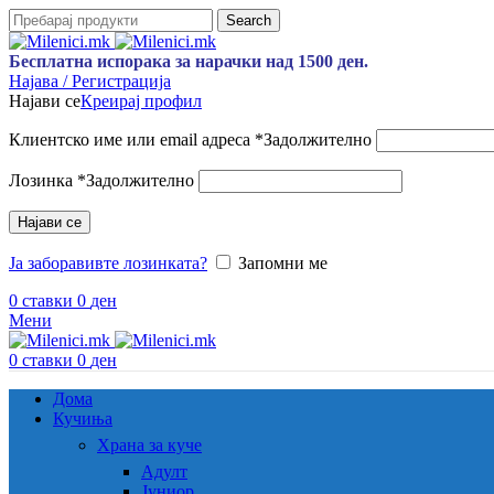
Search
Бесплатна испорака за нарачки над 1500 ден.
Најава / Регистрација
Најави се
Креирај профил
Клиентско име или email адреса
*
Задолжително
Лозинка
*
Задолжително
Најави се
Ја заборавивте лозинката?
Запомни ме
0
ставки
0
ден
Мени
0
ставки
0
ден
Дома
Кучиња
Храна за куче
Адулт
Јуниор