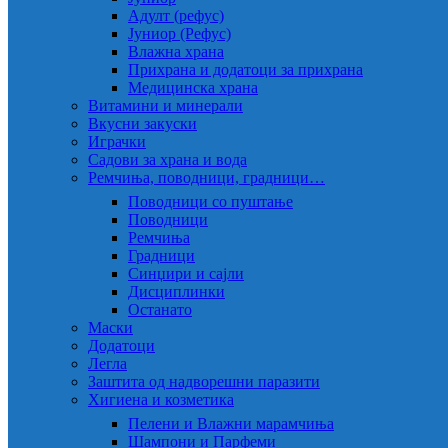
Адулт (рефус)
Јуниор (Рефус)
Влажна храна
Прихрана и додатоци за прихрана
Медицинска храна
Витамини и минерали
Вкусни закуски
Играчки
Садови за храна и вода
Ремчиња, поводници, градници…
Поводници со пуштање
Поводници
Ремчиња
Градници
Синџири и сајли
Дисциплинки
Останато
Маски
Додатоци
Легла
Заштита од надворешни паразити
Хигиена и козметика
Пелени и Влажни марамчиња
Шампони и Парфеми