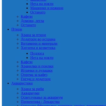
Нега на нокти
Машинки и ножици
Останато
Кафези
Домови, легла
Останато
Птици
Храна за птици
Додатоци во исхрана
Витамини и минерали
Хигиена и козметика
Подлога
Нега на нокти
Кафези
Хранилки и поилки
Играчки и лулашки
Опрема за кафез
Гнезда и додатоци
Акваристика
Храна за риби
Аквариуми
Осветлување за аквариум
Превентива / Лекарства
Останато (Мрестилки, гумички, спојки, термометр