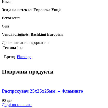
Камен
Земја на потекло: Европска Унија
Përbërësit:
Guri
Vendi i origjinës: Bashkimi Europian
Дополнителни информации
Тежина
1 кг
Бренд
Flamingo
Поврзани продукти
Распрскувач 25х25х25мм. – Фламинго
90
ден
Додај во кошница