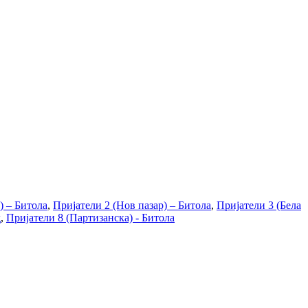
) – Битола
,
Пријатели 2 (Нов пазар) – Битола
,
Пријатели 3 (Бела
д
,
Пријатели 8 (Партизанска) - Битола