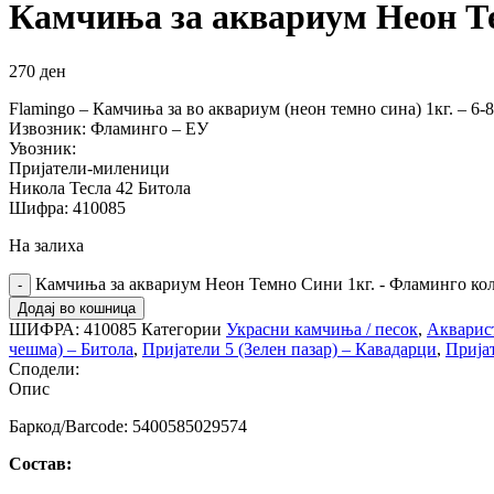
Камчиња за аквариум Неон Те
270
ден
Flamingo – Камчиња за во аквариум (неон темно сина) 1кг. – 6-
Извозник: Фламинго – ЕУ
Увозник:
Пријатели-миленици
Никола Тесла 42 Битола
Шифра: 410085
На залиха
Камчиња за аквариум Неон Темно Сини 1кг. - Фламинго ко
Додај во кошница
ШИФРА:
410085
Категории
Украсни камчиња / песок
,
Акварис
чешма) – Битола
,
Пријатели 5 (Зелен пазар) – Кавадарци
,
Прија
Сподели:
Опис
Баркод/Barcode: 5400585029574
Состав: