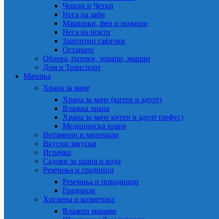
Чешли и Четки
Нега на заби
Машинки, фен и ножици
Нега на нокти
Заштитни гаќички
Останато
Облека, патики, чорапи, машни
Дом и Транспорт
Мачиња
Храна за маче
Храна за маче (китен и адулт)
Влажна храна
Храна за маче китен и адулт (рефус)
Медицинска храна
Витамини и минерали
Вкусни закуски
Играчки
Садови за храна и вода
Ремчиња и градници
Ремчиња и поводници
Градници
Хигиена и козметика
Влажни марами