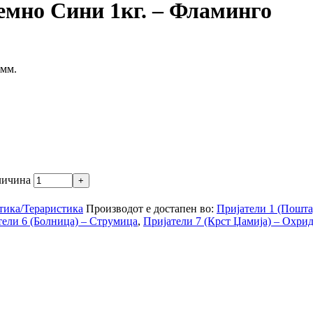
мно Сини 1кг. – Фламинго
8мм.
личина
тика/Тераристика
Производот е достапен во:
Пријатели 1 (Пошта
тели 6 (Болница) – Струмица
,
Пријатели 7 (Крст Џамија) – Охри