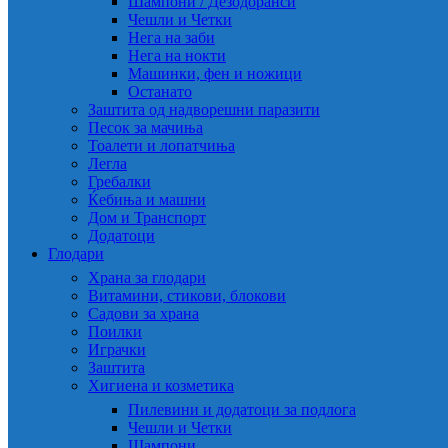
Шампони / Дезодоранси
Чешли и Четки
Нега на заби
Нега на нокти
Машинки, фен и ножици
Останато
Заштита од надворешни паразити
Песок за мачиња
Тоалети и лопатчиња
Легла
Гребалки
Ќебиња и машни
Дом и Транспорт
Додатоци
Глодари
Храна за глодари
Витамини, стикови, блокови
Садови за храна
Поилки
Играчки
Заштита
Хигиена и козметика
Пилевини и додатоци за подлога
Чешли и Четки
Шампони